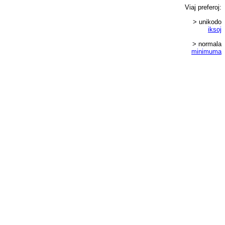
Viaj
preferoj
:
> unikodo
iksoj
> normala
minimuma