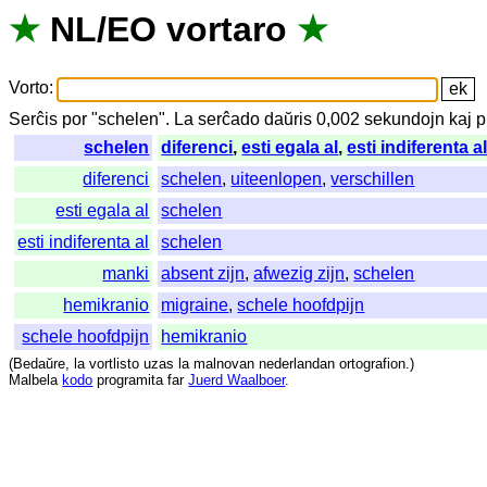
★
NL
/
EO
vortaro
★
Vorto
:
Serĉis
por
"
schelen".
La
serĉado
daŭris
0,002
sekundojn
kaj
p
schelen
diferenci
,
esti egala al
,
esti indiferenta a
diferenci
schelen
,
uiteenlopen
,
verschillen
esti egala al
schelen
esti indiferenta al
schelen
manki
absent zijn
,
afwezig zijn
,
schelen
hemikranio
migraine
,
schele hoofdpijn
schele hoofdpijn
hemikranio
(
Bedaŭre
,
la
vortlisto
uzas
la
malnovan
nederlandan
ortografion
.)
Malbela
kodo
programita
far
Juerd Waalboer
.