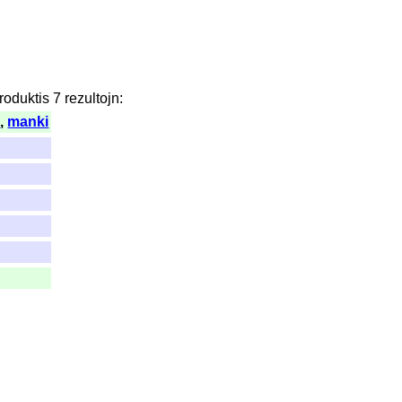
roduktis
7
rezultojn
:
l
,
manki