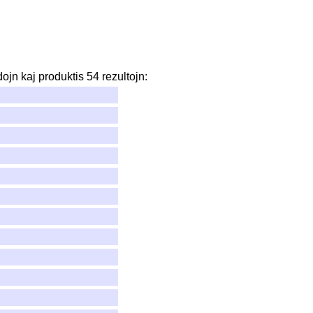
dojn
kaj
produktis
54
rezultojn
: