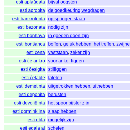
esti aplaŭdata
bijval oogsten
esti aprobita
de goedkeuring wegdragen
esti bankrotonta
op springen staan
esti bezonata
nodig zijn
esti bonhava
in goeden doen zijn
esti bonŝanca
boffen
,
geluk hebben
,
het treffen
,
zwijn
esti certa
vaststaan
,
zeker zijn
esti ĉe ankro
voor anker liggen
esti ĉesigita
stilliggen
esti ĉetable
tafelen
esti demetinta
uitgetrokken hebben
,
uithebben
esti deponita
berusten
esti devojiĝinta
het spoor bijster zijn
esti dorminklina
slaap hebben
esti ebla
mogelijk zijn
esti egala al
schelen