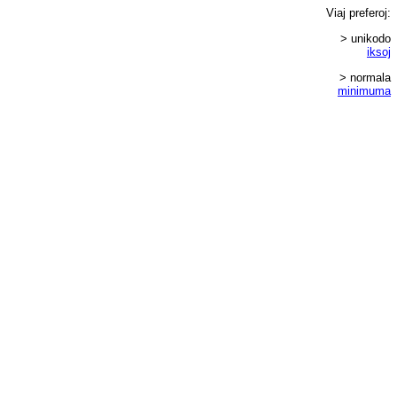
Viaj
preferoj
:
> unikodo
iksoj
> normala
minimuma