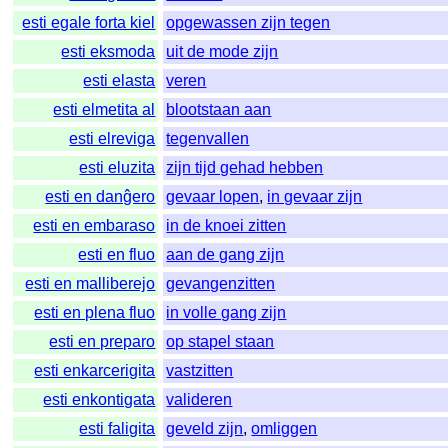
esti egale forta kiel
opgewassen zijn tegen
esti eksmoda
uit de mode zijn
esti elasta
veren
esti elmetita al
blootstaan aan
esti elreviga
tegenvallen
esti eluzita
zijn tijd gehad hebben
esti en danĝero
gevaar lopen
,
in gevaar zijn
esti en embaraso
in de knoei zitten
esti en fluo
aan de gang zijn
esti en malliberejo
gevangenzitten
esti en plena fluo
in volle gang zijn
esti en preparo
op stapel staan
esti enkarcerigita
vastzitten
esti enkontigata
valideren
esti faligita
geveld zijn
,
omliggen