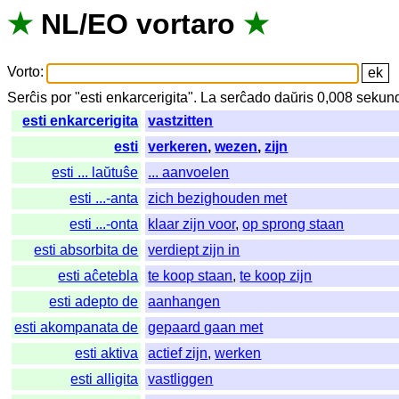
★
NL
/
EO
vortaro
★
Vorto
:
Serĉis
por
"
esti enkarcerigita".
La
serĉado
daŭris
0,008
sekun
esti enkarcerigita
vastzitten
esti
verkeren
,
wezen
,
zijn
esti ... laŭtuŝe
... aanvoelen
esti ...-anta
zich bezighouden met
esti ...-onta
klaar zijn voor
,
op sprong staan
esti absorbita de
verdiept zijn in
esti aĉetebla
te koop staan
,
te koop zijn
esti adepto de
aanhangen
esti akompanata de
gepaard gaan met
esti aktiva
actief zijn
,
werken
esti alligita
vastliggen