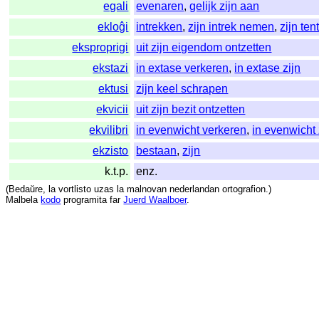
egali
evenaren
,
gelijk zijn aan
ekloĝi
intrekken
,
zijn intrek nemen
,
zijn te
eksproprigi
uit zijn eigendom ontzetten
ekstazi
in extase verkeren
,
in extase zijn
ektusi
zijn keel schrapen
ekvicii
uit zijn bezit ontzetten
ekvilibri
in evenwicht verkeren
,
in evenwicht 
ekzisto
bestaan
,
zijn
k.t.p.
enz.
(
Bedaŭre
,
la
vortlisto
uzas
la
malnovan
nederlandan
ortografion
.)
Malbela
kodo
programita
far
Juerd Waalboer
.