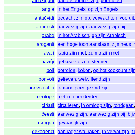
amuziĝadi
aan de boemel zijn
,
boemelen
angle
in het Engels
,
op zijn Engels
antaŭvidi
bedacht zijn op
,
verwachten
,
vooruit
apudesti
aanwezig zijn
,
aanwezig zijn bij
arabe
in het Arabisch
,
op zijn Arabisch
aroganti
een hoge toon aanslaan
,
zijn neus 
avari
karig zijn met
,
zuinig zijn met
baziĝi
gebaseerd zijn
,
steunen
boli
borrelen
,
koken
,
op het kookpunt zij
bonvoli
gelieven
,
welwillend zijn
bonvoli al iu
iemand goedgezind zijn
centope
met zijn honderden
cirkuli
circuleren
,
in omloop zijn
,
rondgaan
ĉeesti
aanwezig zijn
,
aanwezig zijn bij
,
bi
danĝeri
gevaarlijk zijn
dekadenci
aan lager wal raken
,
in verval zijn
,
z