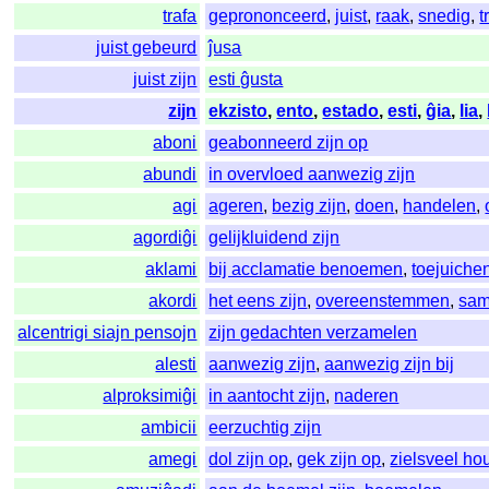
trafa
geprononceerd
,
juist
,
raak
,
snedig
,
t
juist gebeurd
ĵusa
juist zijn
esti ĝusta
zijn
ekzisto
,
ento
,
estado
,
esti
,
ĝia
,
lia
,
aboni
geabonneerd zijn op
abundi
in overvloed aanwezig zijn
agi
ageren
,
bezig zijn
,
doen
,
handelen
,
agordiĝi
gelijkluidend zijn
aklami
bij acclamatie benoemen
,
toejuiche
akordi
het eens zijn
,
overeenstemmen
,
sa
alcentrigi siajn pensojn
zijn gedachten verzamelen
alesti
aanwezig zijn
,
aanwezig zijn bij
alproksimiĝi
in aantocht zijn
,
naderen
ambicii
eerzuchtig zijn
amegi
dol zijn op
,
gek zijn op
,
zielsveel h