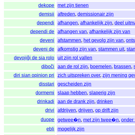
dekope
met zijn tienen
demisii
aftreden
,
demissionair zijn
dependi
afhangen
,
afhankelijk zijn
,
deel uit
dependi de
afhangen van
,
afhankelijk zijn van
deveni
afstammen
,
het gevolg zijn van
,
onts
deveni de
afkomstig zijn van
,
stammen uit
,
sta
devojiĝi de sia rolo
uit zijn rol vallen
diboĉi
aan de rol zijn
,
boemelen
,
brassen
,
diri sian opinion pri
zich uitspreken over
,
zijn mening ge
disstari
gescheiden zijn
dormemi
slaap hebben
,
slaperig zijn
drinkadi
aan de drank zijn
,
drinken
drivi
afdrijven
,
drijven
,
op drift zijn
duope
getwee�n
,
met zijn twee�n
,
onder 
ebli
mogelijk zijn