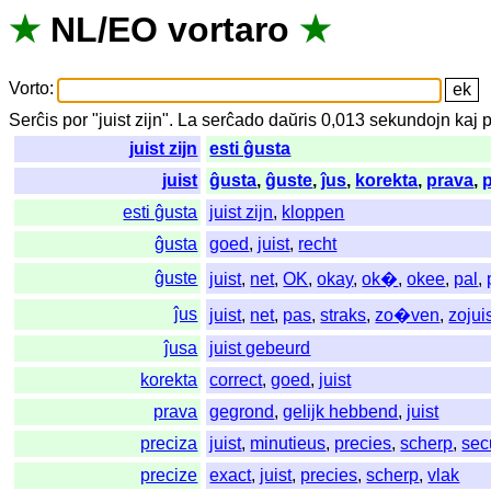
★
NL
/
EO
vortaro
★
Vorto
:
Serĉis
por
"
juist zijn".
La
serĉado
daŭris
0,013
sekundojn
kaj
p
juist zijn
esti ĝusta
juist
ĝusta
,
ĝuste
,
ĵus
,
korekta
,
prava
,
esti ĝusta
juist zijn
,
kloppen
ĝusta
goed
,
juist
,
recht
ĝuste
juist
,
net
,
OK
,
okay
,
ok�
,
okee
,
pal
,
ĵus
juist
,
net
,
pas
,
straks
,
zo�ven
,
zojui
ĵusa
juist gebeurd
korekta
correct
,
goed
,
juist
prava
gegrond
,
gelijk hebbend
,
juist
preciza
juist
,
minutieus
,
precies
,
scherp
,
sec
precize
exact
,
juist
,
precies
,
scherp
,
vlak