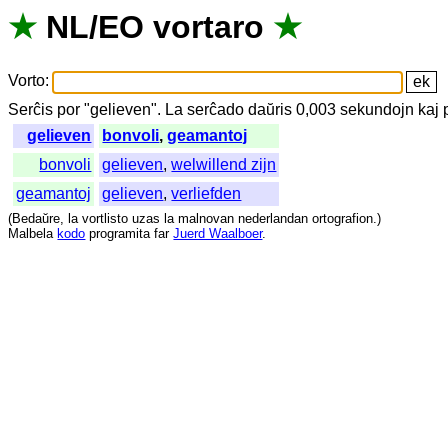
★
NL
/
EO
vortaro
★
Vorto
:
Serĉis
por
"
gelieven".
La
serĉado
daŭris
0,003
sekundojn
kaj
gelieven
bonvoli
,
geamantoj
bonvoli
gelieven
,
welwillend zijn
geamantoj
gelieven
,
verliefden
(
Bedaŭre
,
la
vortlisto
uzas
la
malnovan
nederlandan
ortografion
.)
Malbela
kodo
programita
far
Juerd Waalboer
.