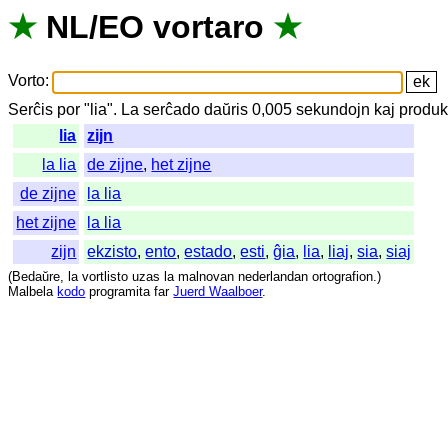
★
NL
/
EO
vortaro
★
Vorto
:
Serĉis
por
"
lia".
La
serĉado
daŭris
0,005
sekundojn
kaj
produk
lia
zijn
la lia
de zijne
,
het zijne
de zijne
la lia
het zijne
la lia
zijn
ekzisto
,
ento
,
estado
,
esti
,
ĝia
,
lia
,
liaj
,
sia
,
siaj
(
Bedaŭre
,
la
vortlisto
uzas
la
malnovan
nederlandan
ortografion
.)
Malbela
kodo
programita
far
Juerd Waalboer
.