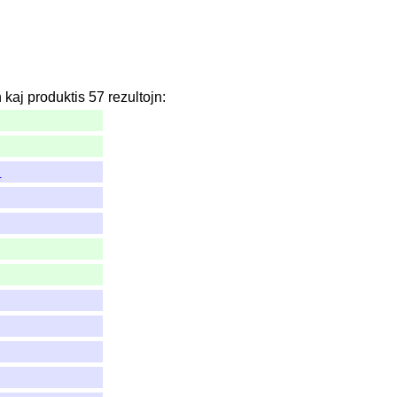
n
kaj
produktis
57
rezultojn
:
n