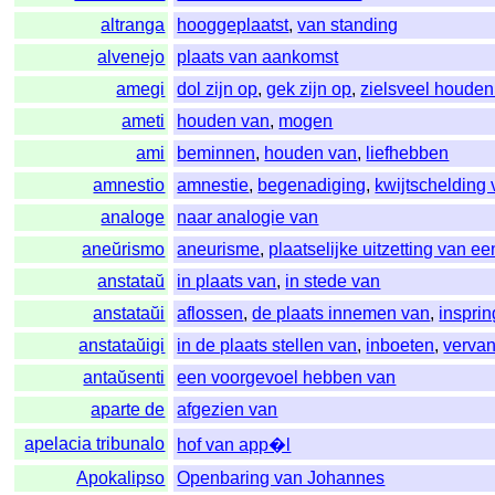
altranga
hooggeplaatst
,
van standing
alvenejo
plaats van aankomst
amegi
dol zijn op
,
gek zijn op
,
zielsveel houden
ameti
houden van
,
mogen
ami
beminnen
,
houden van
,
liefhebben
amnestio
amnestie
,
begenadiging
,
kwijtschelding 
analoge
naar analogie van
aneŭrismo
aneurisme
,
plaatselijke uitzetting van e
anstataŭ
in plaats van
,
in stede van
anstataŭi
aflossen
,
de plaats innemen van
,
inspri
anstataŭigi
in de plaats stellen van
,
inboeten
,
verva
antaŭsenti
een voorgevoel hebben van
aparte de
afgezien van
apelacia tribunalo
hof van app�l
Apokalipso
Openbaring van Johannes