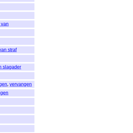
 van
van straf
en slagader
ngen
,
vervangen
ngen