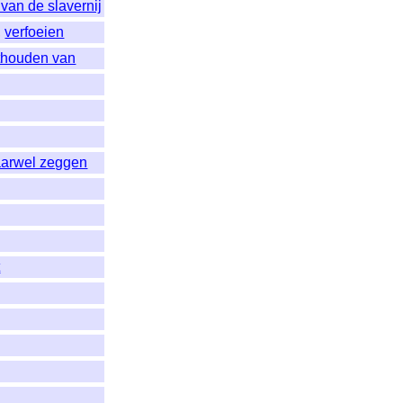
van de slavernij
,
verfoeien
thouden van
aarwel zeggen
t