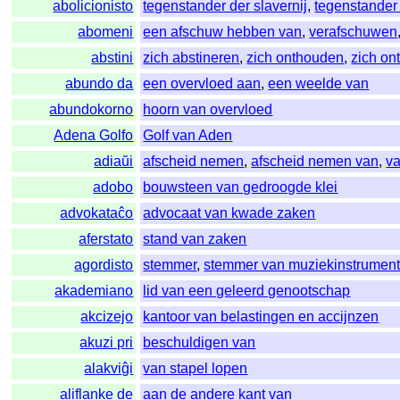
abolicionisto
tegenstander der slavernij
,
tegenstander 
abomeni
een afschuw hebben van
,
verafschuwen
abstini
zich abstineren
,
zich onthouden
,
zich on
abundo da
een overvloed aan
,
een weelde van
abundokorno
hoorn van overvloed
Adena Golfo
Golf van Aden
adiaŭi
afscheid nemen
,
afscheid nemen van
,
v
adobo
bouwsteen van gedroogde klei
advokataĉo
advocaat van kwade zaken
aferstato
stand van zaken
agordisto
stemmer
,
stemmer van muziekinstrumen
akademiano
lid van een geleerd genootschap
akcizejo
kantoor van belastingen en accijnzen
akuzi pri
beschuldigen van
alakviĝi
van stapel lopen
aliflanke de
aan de andere kant van