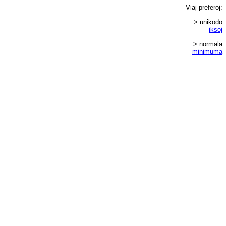
Viaj
preferoj
:
> unikodo
iksoj
> normala
minimuma