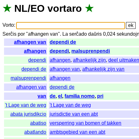
★
NL
/
EO
vortaro
★
Vorto
:
Serĉis
por
"
afhangen van".
La
serĉado
daŭris
0,024
sekundoj
afhangen van
dependi de
afhangen
dependi
,
malsuprenpendi
dependi
afhangen
,
afhankelijk zijn
,
deel uitmake
dependi de
afhangen van
,
afhankelijk zijn van
malsuprenpendi
afhangen
afhangen van
dependi de
van
de
,
el
,
familia nomo
,
pri
't Lage van de weg
't Lage van de weg
abata jurisdikcio
jurisdictie van een abt
abatiso
versperring van bomen of takken
abatlando
ambtsgebied van een abt