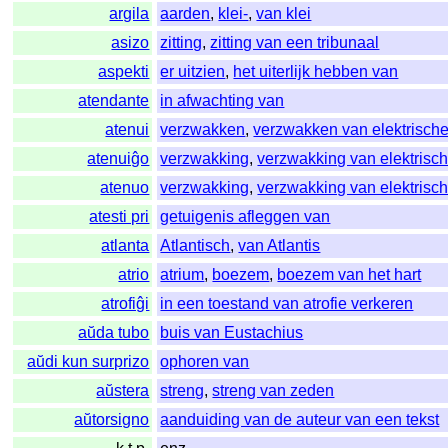
argila
aarden
,
klei-
,
van klei
asizo
zitting
,
zitting van een tribunaal
aspekti
er uitzien
,
het uiterlijk hebben van
atendante
in afwachting van
atenui
verzwakken
,
verzwakken van elektrisch
atenuiĝo
verzwakking
,
verzwakking van elektrisc
atenuo
verzwakking
,
verzwakking van elektrisc
atesti pri
getuigenis afleggen van
atlanta
Atlantisch
,
van Atlantis
atrio
atrium
,
boezem
,
boezem van het hart
atrofiĝi
in een toestand van atrofie verkeren
aŭda tubo
buis van Eustachius
aŭdi kun surprizo
ophoren van
aŭstera
streng
,
streng van zeden
aŭtorsigno
aanduiding van de auteur van een tekst