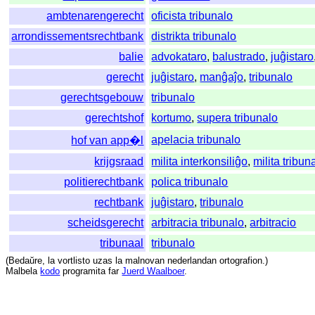
ambtenarengerecht
oficista tribunalo
arrondissementsrechtbank
distrikta tribunalo
balie
advokataro
,
balustrado
,
juĝistaro
gerecht
juĝistaro
,
manĝaĵo
,
tribunalo
gerechtsgebouw
tribunalo
gerechtshof
kortumo
,
supera tribunalo
apelacia tribunalo
hof van app�l
krijgsraad
milita interkonsiliĝo
,
milita tribun
politierechtbank
polica tribunalo
rechtbank
juĝistaro
,
tribunalo
scheidsgerecht
arbitracia tribunalo
,
arbitracio
tribunaal
tribunalo
(
Bedaŭre
,
la
vortlisto
uzas
la
malnovan
nederlandan
ortografion
.)
Malbela
kodo
programita
far
Juerd Waalboer
.