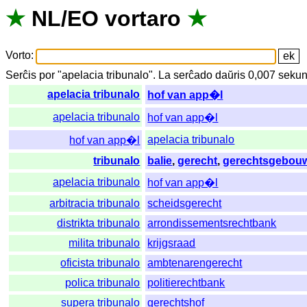
★
NL
/
EO
vortaro
★
Vorto
:
Serĉis
por
"
apelacia tribunalo".
La
serĉado
daŭris
0,007
sekun
apelacia tribunalo
hof van app�l
apelacia tribunalo
hof van app�l
apelacia tribunalo
hof van app�l
tribunalo
balie
,
gerecht
,
gerechtsgebou
apelacia tribunalo
hof van app�l
arbitracia tribunalo
scheidsgerecht
distrikta tribunalo
arrondissementsrechtbank
milita tribunalo
krijgsraad
oficista tribunalo
ambtenarengerecht
polica tribunalo
politierechtbank
supera tribunalo
gerechtshof