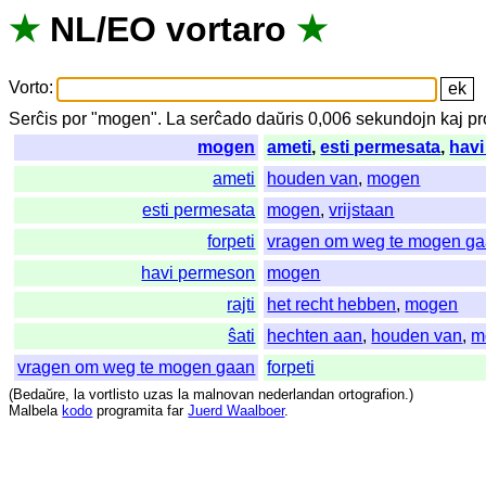
★
NL
/
EO
vortaro
★
Vorto
:
Serĉis
por
"
mogen".
La
serĉado
daŭris
0,006
sekundojn
kaj
pr
mogen
ameti
,
esti permesata
,
hav
ameti
houden van
,
mogen
esti permesata
mogen
,
vrijstaan
forpeti
vragen om weg te mogen g
havi permeson
mogen
rajti
het recht hebben
,
mogen
ŝati
hechten aan
,
houden van
,
m
vragen om weg te mogen gaan
forpeti
(
Bedaŭre
,
la
vortlisto
uzas
la
malnovan
nederlandan
ortografion
.)
Malbela
kodo
programita
far
Juerd Waalboer
.