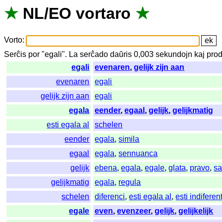
★
NL
/
EO
vortaro
★
Vorto
:
Serĉis
por
"
egali".
La
serĉado
daŭris
0,003
sekundojn
kaj
prod
egali
evenaren
,
gelijk zijn aan
evenaren
egali
gelijk zijn aan
egali
egala
eender
,
egaal
,
gelijk
,
gelijkmatig
esti egala al
schelen
eender
egala
,
simila
egaal
egala
,
sennuanca
gelijk
ebena
,
egala
,
egale
,
glata
,
pravo
,
sa
gelijkmatig
egala
,
regula
schelen
diferenci
,
esti egala al
,
esti indiferen
egale
even
,
evenzeer
,
gelijk
,
gelijkelijk