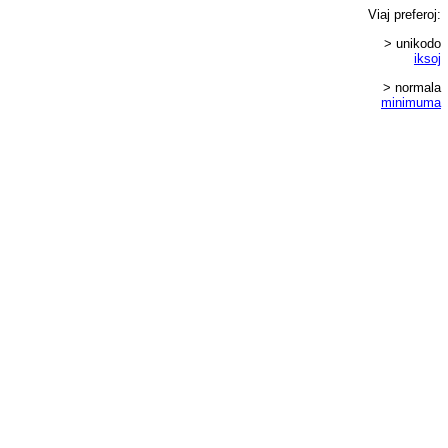
Viaj
preferoj
:
> unikodo
iksoj
> normala
minimuma