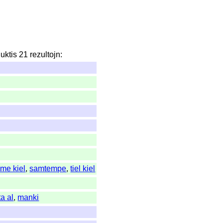
uktis
21
rezultojn
:
me kiel
,
samtempe
,
tiel kiel
ta al
,
manki