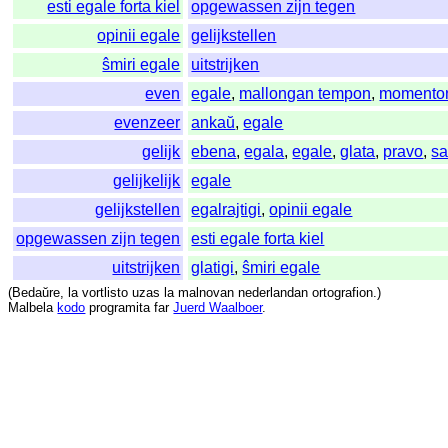
esti egale forta kiel
opgewassen zijn tegen
opinii egale
gelijkstellen
ŝmiri egale
uitstrijken
even
egale
,
mallongan tempon
,
momento
evenzeer
ankaŭ
,
egale
gelijk
ebena
,
egala
,
egale
,
glata
,
pravo
,
sa
gelijkelijk
egale
gelijkstellen
egalrajtigi
,
opinii egale
opgewassen zijn tegen
esti egale forta kiel
uitstrijken
glatigi
,
ŝmiri egale
(
Bedaŭre
,
la
vortlisto
uzas
la
malnovan
nederlandan
ortografion
.)
Malbela
kodo
programita
far
Juerd Waalboer
.