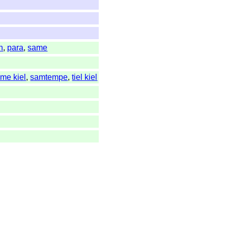
n
,
para
,
same
me kiel
,
samtempe
,
tiel kiel