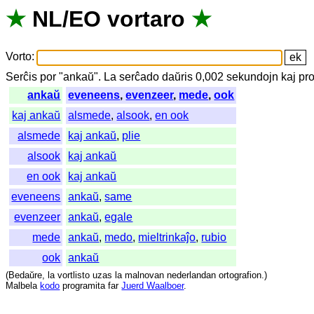
★
NL
/
EO
vortaro
★
Vorto
:
Serĉis
por
"
ankaŭ".
La
serĉado
daŭris
0,002
sekundojn
kaj
pr
ankaŭ
eveneens
,
evenzeer
,
mede
,
ook
kaj ankaŭ
alsmede
,
alsook
,
en ook
alsmede
kaj ankaŭ
,
plie
alsook
kaj ankaŭ
en ook
kaj ankaŭ
eveneens
ankaŭ
,
same
evenzeer
ankaŭ
,
egale
mede
ankaŭ
,
medo
,
mieltrinkaĵo
,
rubio
ook
ankaŭ
(
Bedaŭre
,
la
vortlisto
uzas
la
malnovan
nederlandan
ortografion
.)
Malbela
kodo
programita
far
Juerd Waalboer
.