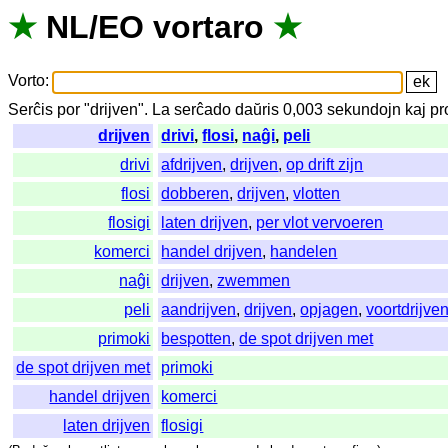
★
NL
/
EO
vortaro
★
Vorto
:
Serĉis
por
"
drijven".
La
serĉado
daŭris
0,003
sekundojn
kaj
pr
drijven
drivi
,
flosi
,
naĝi
,
peli
drivi
afdrijven
,
drijven
,
op drift zijn
flosi
dobberen
,
drijven
,
vlotten
flosigi
laten drijven
,
per vlot vervoeren
komerci
handel drijven
,
handelen
naĝi
drijven
,
zwemmen
peli
aandrijven
,
drijven
,
opjagen
,
voortdrijve
primoki
bespotten
,
de spot drijven met
de spot drijven met
primoki
handel drijven
komerci
laten drijven
flosigi