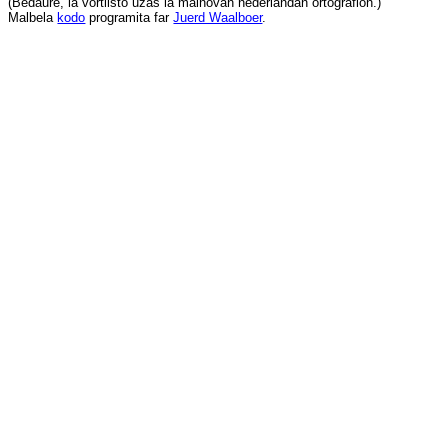
(
Bedaŭre
,
la
vortlisto
uzas
la
malnovan
nederlandan
ortografion
.)
Malbela
kodo
programita
far
Juerd Waalboer
.