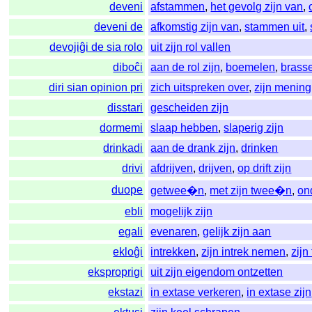
deveni
afstammen
,
het gevolg zijn van
,
deveni de
afkomstig zijn van
,
stammen uit
,
devojiĝi de sia rolo
uit zijn rol vallen
diboĉi
aan de rol zijn
,
boemelen
,
brass
diri sian opinion pri
zich uitspreken over
,
zijn mening
disstari
gescheiden zijn
dormemi
slaap hebben
,
slaperig zijn
drinkadi
aan de drank zijn
,
drinken
drivi
afdrijven
,
drijven
,
op drift zijn
duope
getwee�n
,
met zijn twee�n
,
on
ebli
mogelijk zijn
egali
evenaren
,
gelijk zijn aan
ekloĝi
intrekken
,
zijn intrek nemen
,
zijn
eksproprigi
uit zijn eigendom ontzetten
ekstazi
in extase verkeren
,
in extase zijn