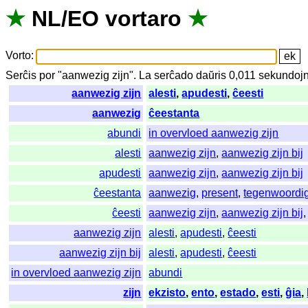
★
NL
/
EO
vortaro
★
Vorto
:
Serĉis
por
"
aanwezig zijn".
La
serĉado
daŭris
0,011
sekundoj
aanwezig zijn
alesti
,
apudesti
,
ĉeesti
aanwezig
ĉeestanta
abundi
in overvloed aanwezig zijn
alesti
aanwezig zijn
,
aanwezig zijn bij
apudesti
aanwezig zijn
,
aanwezig zijn bij
ĉeestanta
aanwezig
,
present
,
tegenwoordi
ĉeesti
aanwezig zijn
,
aanwezig zijn bij
aanwezig zijn
alesti
,
apudesti
,
ĉeesti
aanwezig zijn bij
alesti
,
apudesti
,
ĉeesti
in overvloed aanwezig zijn
abundi
zijn
ekzisto
,
ento
,
estado
,
esti
,
ĝia
,