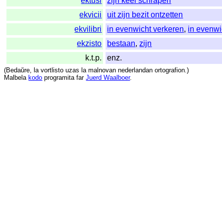
ektusi
zijn keel schrapen
ekvicii
uit zijn bezit ontzetten
ekvilibri
in evenwicht verkeren
,
in evenwi
ekzisto
bestaan
,
zijn
k.t.p.
enz.
(
Bedaŭre
,
la
vortlisto
uzas
la
malnovan
nederlandan
ortografion
.)
Malbela
kodo
programita
far
Juerd Waalboer
.