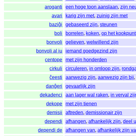
aroganti
een hoge toon aanslaan
,
zijn ne
avari
karig zijn met
,
zuinig zijn met
baziĝi
gebaseerd zijn
,
steunen
boli
borrelen
,
koken
,
op het kookpunt
bonvoli
gelieven
,
welwillend zijn
bonvoli al iu
iemand goedgezind zijn
centope
met zijn honderden
cirkuli
circuleren
,
in omloop zijn
,
rondg
ĉeesti
aanwezig zijn
,
aanwezig zijn bij
danĝeri
gevaarlijk zijn
dekadenci
aan lager wal raken
,
in verval zij
dekope
met zijn tienen
demisii
aftreden
,
demissionair zijn
dependi
afhangen
,
afhankelijk zijn
,
deel 
dependi de
afhangen van
,
afhankelijk zijn v