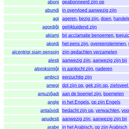
aboni
geabonneerd zijn op
abundi
in overvloed aanwezig zijn
agi
ageren
,
bezig zijn
,
doen
,
handel
agordiĝi
gelijkluidend zijn
aklami
bij acclamatie benoemen
,
toejui
akordi
het eens zijn
,
overeenstemmen
,
alcentrigi siajn pensojn
zijn gedachten verzamelen
alesti
aanwezig zijn
,
aanwezig zijn bij
alproksimiĝi
in aantocht zijn
,
naderen
ambicii
eerzuchtig zijn
amegi
dol zijn op
,
gek zijn op
,
zielsvee
amuziĝadi
aan de boemel zijn
,
boemelen
angle
in het Engels
,
op zijn Engels
antaŭvidi
bedacht zijn op
,
verwachten
,
voo
apudesti
aanwezig zijn
,
aanwezig zijn bij
arabe
in het Arabisch
,
op zijn Arabisch