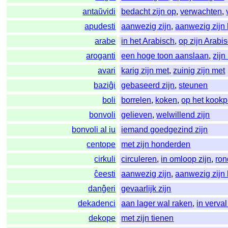
antaŭvidi
bedacht zijn op
,
verwachten
,
apudesti
aanwezig zijn
,
aanwezig zijn 
arabe
in het Arabisch
,
op zijn Arabi
aroganti
een hoge toon aanslaan
,
zijn
avari
karig zijn met
,
zuinig zijn met
baziĝi
gebaseerd zijn
,
steunen
boli
borrelen
,
koken
,
op het kookp
bonvoli
gelieven
,
welwillend zijn
bonvoli al iu
iemand goedgezind zijn
centope
met zijn honderden
cirkuli
circuleren
,
in omloop zijn
,
ro
ĉeesti
aanwezig zijn
,
aanwezig zijn 
danĝeri
gevaarlijk zijn
dekadenci
aan lager wal raken
,
in verval
dekope
met zijn tienen