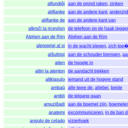
alfundiĝi
aan de grond raken
,
zinken
aliflanke
aan de andere kant
,
anderzij
aliflanke de
aan de andere kant van
alkroĉi la ricevilon
de telefoon op de haak legge
Alphen aan de Rijn
Alphen aan de Rijn
alproprigi al si
in de wacht slepen
,
zich toe
alŝultrigi
aan de schouder brengen
,
aa
alten
de hoogte in
altiri la atenton
de aandacht trekken
altklasulo
iemand uit de hogere stand
ambaŭ
alle twee de
,
allebei
,
beide
ambli
de telgang gaan
amuziĝadi
aan de boemel zijn
,
boemele
anatemi
excommuniceren
,
in de ban 
angulo de celado
vizierhoek