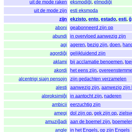
uit de mode raken
eksmodiĝi
,
elmodiĝi
uit de mode zijn
esti eksmoda
zijn
ekzisto
,
ento
,
estado
,
esti
,
ĝ
aboni
geabonneerd zijn op
abundi
in overvloed aanwezig zijn
agi
ageren
,
bezig zijn
,
doen
,
han
agordiĝi
gelijkluidend zijn
aklami
bij acclamatie benoemen
,
toe
akordi
het eens zijn
,
overeenstemm
alcentrigi siajn pensojn
zijn gedachten verzamelen
alesti
aanwezig zijn
,
aanwezig zijn 
alproksimiĝi
in aantocht zijn
,
naderen
ambicii
eerzuchtig zijn
amegi
dol zijn op
,
gek zijn op
,
ziels
amuziĝadi
aan de boemel zijn
,
boemele
angle
in het Engels
,
op zijn Engels