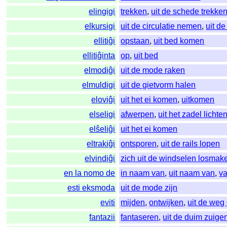
elingigi
trekken
,
uit de schede trekke
elkursigi
uit de circulatie nemen
,
uit d
ellitiĝi
opstaan
,
uit bed komen
ellitiĝinta
op
,
uit bed
elmodiĝi
uit de mode raken
elmuldigi
uit de gietvorm halen
eloviĝi
uit het ei komen
,
uitkomen
elseligi
afwerpen
,
uit het zadel lichte
elŝeliĝi
uit het ei komen
eltrakiĝi
ontsporen
,
uit de rails lopen
elvindiĝi
zich uit de windselen losmak
en la nomo de
in naam van
,
uit naam van
,
v
esti eksmoda
uit de mode zijn
eviti
mijden
,
ontwijken
,
uit de weg
fantazii
fantaseren
,
uit de duim zuige