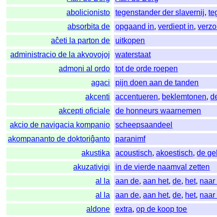
abolicionisto
tegenstander der slavernij
,
te
absorbita de
opgaand in
,
verdiept in
,
verzo
aĉeti la parton de
uitkopen
administracio de la akvovojoj
waterstaat
admoni al ordo
tot de orde roepen
agaci
pijn doen aan de tanden
akcenti
accentueren
,
beklemtonen
,
d
akcepti oficiale
de honneurs waarnemen
akcio de navigacia kompanio
scheepsaandeel
akompananto de doktoriĝanto
paranimf
akustika
acoustisch
,
akoestisch
,
de ge
akuzativigi
in de vierde naamval zetten
al la
aan de
,
aan het
,
de
,
het
,
naar
al la
aan de
,
aan het
,
de
,
het
,
naar
aldone
extra
,
op de koop toe