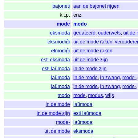
bajoneti
aan de bajonet rijgen
k.t.p.
enz.
mode
modo
eksmoda
gedateerd
,
ouderwets
,
uit de
eksmodiĝi
uit de mode raken
,
veroudere
elmodiĝi
uit de mode raken
esti eksmoda
uit de mode zijn
esti laŭmoda
in de mode zijn
laŭmoda
in de mode
,
in zwang
,
mode-
laŭmoda
in de mode
,
in zwang
,
mode-
modo
mode
,
modus
,
wijs
in de mode
laŭmoda
in de mode zijn
esti laŭmoda
mode-
laŭmoda
uit de mode
eksmoda