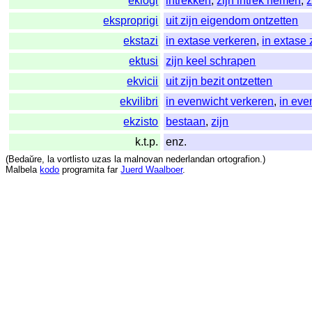
ekloĝi
intrekken
,
zijn intrek nemen
,
z
eksproprigi
uit zijn eigendom ontzetten
ekstazi
in extase verkeren
,
in extase 
ektusi
zijn keel schrapen
ekvicii
uit zijn bezit ontzetten
ekvilibri
in evenwicht verkeren
,
in eve
ekzisto
bestaan
,
zijn
k.t.p.
enz.
(
Bedaŭre
,
la
vortlisto
uzas
la
malnovan
nederlandan
ortografion
.)
Malbela
kodo
programita
far
Juerd Waalboer
.