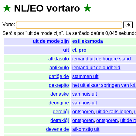
★
NL
/
EO
vortaro
★
Vorto
:
Serĉis
por
"
uit de mode zijn".
La
serĉado
daŭris
0,045
sekund
uit de mode zijn
esti eksmoda
uit
el
,
pro
altklasulo
iemand uit de hogere stand
antikvulo
iemand uit de oudheid
datiĝe de
stammen uit
dekrepito
het uit elkaar springen van kri
denaske
van huis uit
deorigine
van huis uit
dereliĝi
ontsporen
,
uit de rails lopen
,
detrakiĝi
ontsporen
,
ontsporen
,
uit de 
devena de
afkomstig uit