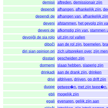
demisii
aftreden
,
demissionair zijn
dependi
afhangen
,
afhankelijk zijn
,
de
dependi de
afhangen van
,
afhankelijk zij
deveni
afstammen
,
het gevolg zijn v
deveni de
afkomstig zijn van
,
stammen u
devojiĝi de sia rolo
uit zijn rol vallen
diboĉi
aan de rol zijn
,
boemelen
,
br
diri sian opinion pri
zich uitspreken over
,
zijn men
disstari
gescheiden zijn
dormemi
slaap hebben
,
slaperig zijn
drinkadi
aan de drank zijn
,
drinken
drivi
afdrijven
,
drijven
,
op drift zijn
duope
getwee�n
,
met zijn twee�n
ebli
mogelijk zijn
egali
evenaren
,
gelijk zijn aan