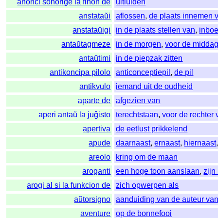
anonci sonorige la finon de
uitluiden
anstataŭi
aflossen
,
de plaats innemen 
anstataŭigi
in de plaats stellen van
,
inbo
antaŭtagmeze
in de morgen
,
voor de midda
antaŭtimi
in de piepzak zitten
antikoncipa pilolo
anticonceptiepil
,
de pil
antikvulo
iemand uit de oudheid
aparte de
afgezien van
aperi antaŭ la juĝisto
terechtstaan
,
voor de rechter 
apertiva
de eetlust prikkelend
apude
daarnaast
,
ernaast
,
hiernaast
areolo
kring om de maan
aroganti
een hoge toon aanslaan
,
zijn
arogi al si la funkcion de
zich opwerpen als
aŭtorsigno
aanduiding van de auteur van
aventure
op de bonnefooi