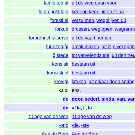
fari lokon al
uit de weg gaan voor
fojon post fojo
keer op keer
,
uit en te na
foresti el
verzuimen
,
wegblijven uit
forkuri
drossen
,
weglopen
,
wegrenn
forpreni el la servo
uit de vaart nemen
furiozegiĝi
amok maken
,
uit zijn vel spr
ĝistede
tot vervelends toe
,
uit den tre
konsisti
bestaan uit
konsisti el
bestaan uit
krevigi
kraken
,
uit elkaar doen sprin
k.t.p.
enz.
de
door
,
sedert
,
sinds
,
van
,
va
de
al la
,
l'
,
la
't Lage van de weg
't Lage van de weg
-ono
-de
,
-ste
Aan de Berg
Aan de Berg