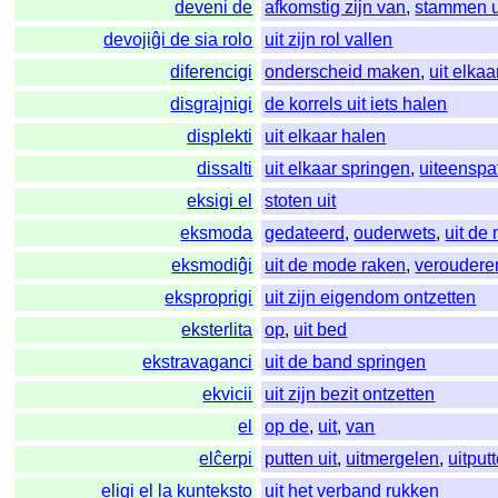
deveni de
afkomstig zijn van
,
stammen u
devojiĝi de sia rolo
uit zijn rol vallen
diferencigi
onderscheid maken
,
uit elka
disgrajnigi
de korrels uit iets halen
displekti
uit elkaar halen
dissalti
uit elkaar springen
,
uiteenspa
eksigi el
stoten uit
eksmoda
gedateerd
,
ouderwets
,
uit de
eksmodiĝi
uit de mode raken
,
veroudere
eksproprigi
uit zijn eigendom ontzetten
eksterlita
op
,
uit bed
ekstravaganci
uit de band springen
ekvicii
uit zijn bezit ontzetten
el
op de
,
uit
,
van
elĉerpi
putten uit
,
uitmergelen
,
uitput
eligi el la kunteksto
uit het verband rukken