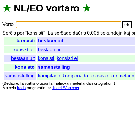
★
NL
/
EO
vortaro
★
Vorto
:
Serĉis
por
"
konsisti".
La
serĉado
daŭris
0,005
sekundojn
kaj
p
konsisti
bestaan uit
konsisti el
bestaan uit
bestaan uit
konsisti
,
konsisti el
konsisto
samenstelling
samenstelling
kompilado
,
komponado
,
konsisto
,
kunmetado
(
Bedaŭre
,
la
vortlisto
uzas
la
malnovan
nederlandan
ortografion
.)
Malbela
kodo
programita
far
Juerd Waalboer
.