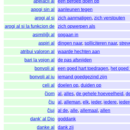
apelacii al
een beroep doen op
apogi sin al
aanleunen tegen
arogi al si
zich aanmatigen
,
zich verstouten
arogi al si la funkcion de
zich opwerpen als
asimiliĝi al
opgaan in
aspiri al
dingen naar
,
solliciteren naar
,
stre
atribui valoron al
waarde hechten aan
bari la vojon al
de pas afsnijden
bonvoli al
een goed hart toedragen
,
het goed
bonvoli al iu
iemand goedgezind zijn
celi al
doelen op
,
duiden op
ĉiom
al
,
alles
,
de gehele hoeveelheid
,
d
ĉiu
al
,
alleman
,
elk
,
ieder
,
iedere
,
iede
ĉiuj
al de
,
alle
,
allemaal
,
allen
dank' al Dio
goddank
danke al
dank zij