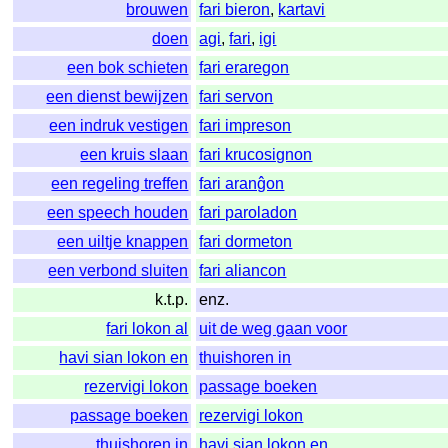
brouwen
fari bieron
,
kartavi
doen
agi
,
fari
,
igi
een bok schieten
fari eraregon
een dienst bewijzen
fari servon
een indruk vestigen
fari impreson
een kruis slaan
fari krucosignon
een regeling treffen
fari aranĝon
een speech houden
fari paroladon
een uiltje knappen
fari dormeton
een verbond sluiten
fari aliancon
k.t.p.
enz.
fari lokon al
uit de weg gaan voor
havi sian lokon en
thuishoren in
rezervigi lokon
passage boeken
passage boeken
rezervigi lokon
thuishoren in
havi sian lokon en