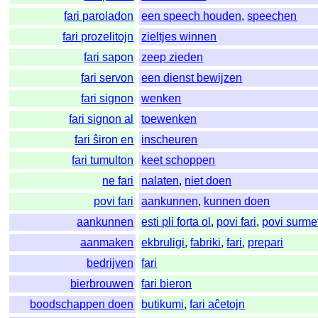
fari paroladon
een speech houden
,
speechen
fari prozelitojn
zieltjes winnen
fari sapon
zeep zieden
fari servon
een dienst bewijzen
fari signon
wenken
fari signon al
toewenken
fari ŝiron en
inscheuren
fari tumulton
keet schoppen
ne fari
nalaten
,
niet doen
povi fari
aankunnen
,
kunnen doen
aankunnen
esti pli forta ol
,
povi fari
,
povi surme
aanmaken
ekbruligi
,
fabriki
,
fari
,
prepari
bedrijven
fari
bierbrouwen
fari bieron
boodschappen doen
butikumi
,
fari aĉetojn