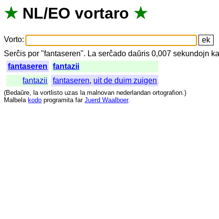
★
NL
/
EO
vortaro
★
Vorto
:
Serĉis
por
"
fantaseren".
La
serĉado
daŭris
0,007
sekundojn
ka
fantaseren
fantazii
fantazii
fantaseren
,
uit de duim zuigen
(
Bedaŭre
,
la
vortlisto
uzas
la
malnovan
nederlandan
ortografion
.)
Malbela
kodo
programita
far
Juerd Waalboer
.