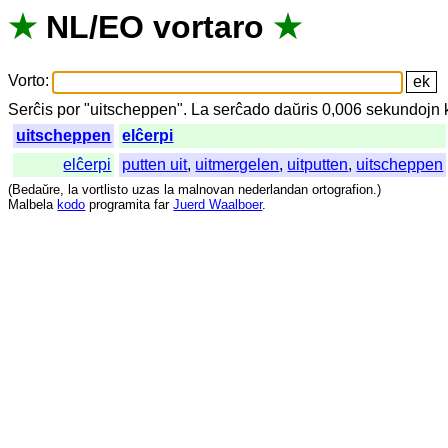
★
NL
/
EO
vortaro
★
Vorto
:
Serĉis
por
"
uitscheppen".
La
serĉado
daŭris
0,006
sekundojn
uitscheppen
elĉerpi
elĉerpi
putten uit
,
uitmergelen
,
uitputten
,
uitscheppen
(
Bedaŭre
,
la
vortlisto
uzas
la
malnovan
nederlandan
ortografion
.)
Malbela
kodo
programita
far
Juerd Waalboer
.