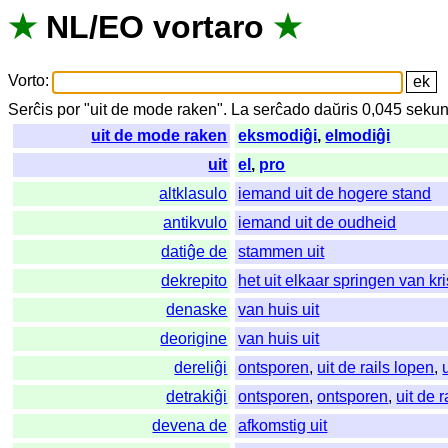
★
NL
/
EO
vortaro
★
Vorto
:
Serĉis
por
"
uit de mode raken".
La
serĉado
daŭris
0,045
sekun
uit de mode raken
eksmodiĝi
,
elmodiĝi
uit
el
,
pro
altklasulo
iemand uit de hogere stand
antikvulo
iemand uit de oudheid
datiĝe de
stammen uit
dekrepito
het uit elkaar springen van kri
denaske
van huis uit
deorigine
van huis uit
dereliĝi
ontsporen
,
uit de rails lopen
,
detrakiĝi
ontsporen
,
ontsporen
,
uit de 
devena de
afkomstig uit