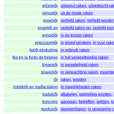
elĉerpiĝi
uitgeput raken
,
uitverkocht ra
elmodiĝi
uit de mode raken
enamiĝi
verliefd raken
,
verliefd worde
enamiĝi en
verliefd raken op
,
verliefd wo
ennodiĝi
in de knoop raken
entuziasmiĝi
in gloed geraken
,
in vuur rak
fariĝi ekskutima
in onbruik raken
flui en la fonto de forgeso
in het vergeetboekje raken
forgesiĝi
in vergetelheid raken
gravediĝi
in verwachting raken
,
zwange
iĝi
raken
,
worden
implikiĝi en malfacilaĵojn
in moeilijkheden raken
kadukiĝi
aftakelen
,
gebrekkig worden
,
koncerni
aangaan
,
betreffen
,
gelden
,
r
konfuziĝi
dooreenlopen
,
in verwarring 