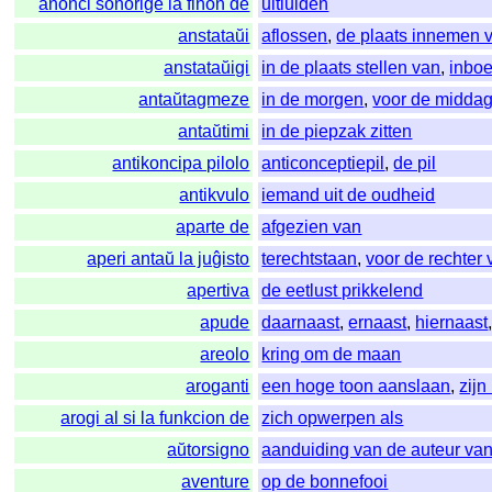
anonci sonorige la finon de
uitluiden
anstataŭi
aflossen
,
de plaats innemen 
anstataŭigi
in de plaats stellen van
,
inbo
antaŭtagmeze
in de morgen
,
voor de midda
antaŭtimi
in de piepzak zitten
antikoncipa pilolo
anticonceptiepil
,
de pil
antikvulo
iemand uit de oudheid
aparte de
afgezien van
aperi antaŭ la juĝisto
terechtstaan
,
voor de rechter 
apertiva
de eetlust prikkelend
apude
daarnaast
,
ernaast
,
hiernaast
areolo
kring om de maan
aroganti
een hoge toon aanslaan
,
zijn
arogi al si la funkcion de
zich opwerpen als
aŭtorsigno
aanduiding van de auteur van
aventure
op de bonnefooi