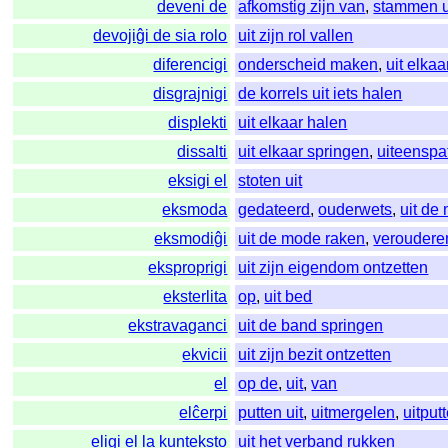
deveni de
afkomstig zijn van
,
stammen u
devojiĝi de sia rolo
uit zijn rol vallen
diferencigi
onderscheid maken
,
uit elka
disgrajnigi
de korrels uit iets halen
displekti
uit elkaar halen
dissalti
uit elkaar springen
,
uiteenspa
eksigi el
stoten uit
eksmoda
gedateerd
,
ouderwets
,
uit de
eksmodiĝi
uit de mode raken
,
veroudere
eksproprigi
uit zijn eigendom ontzetten
eksterlita
op
,
uit bed
ekstravaganci
uit de band springen
ekvicii
uit zijn bezit ontzetten
el
op de
,
uit
,
van
elĉerpi
putten uit
,
uitmergelen
,
uitput
eligi el la kunteksto
uit het verband rukken