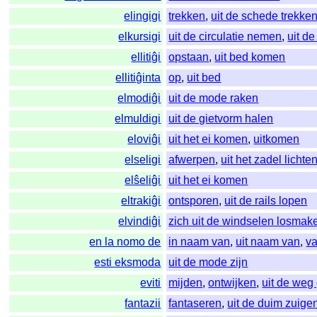
elingigi
trekken
,
uit de schede trekke
elkursigi
uit de circulatie nemen
,
uit d
ellitiĝi
opstaan
,
uit bed komen
ellitiĝinta
op
,
uit bed
elmodiĝi
uit de mode raken
elmuldigi
uit de gietvorm halen
eloviĝi
uit het ei komen
,
uitkomen
elseligi
afwerpen
,
uit het zadel lichte
elŝeliĝi
uit het ei komen
eltrakiĝi
ontsporen
,
uit de rails lopen
elvindiĝi
zich uit de windselen losmak
en la nomo de
in naam van
,
uit naam van
,
v
esti eksmoda
uit de mode zijn
eviti
mijden
,
ontwijken
,
uit de weg
fantazii
fantaseren
,
uit de duim zuige