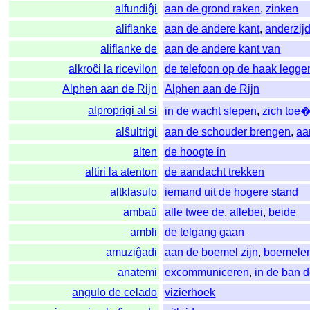
alfundiĝi
aan de grond raken
,
zinken
aliflanke
aan de andere kant
,
anderzij
aliflanke de
aan de andere kant van
alkroĉi la ricevilon
de telefoon op de haak legge
Alphen aan de Rijn
Alphen aan de Rijn
alproprigi al si
in de wacht slepen
,
zich toe
alŝultrigi
aan de schouder brengen
,
aa
alten
de hoogte in
altiri la atenton
de aandacht trekken
altklasulo
iemand uit de hogere stand
ambaŭ
alle twee de
,
allebei
,
beide
ambli
de telgang gaan
amuziĝadi
aan de boemel zijn
,
boemele
anatemi
excommuniceren
,
in de ban 
angulo de celado
vizierhoek