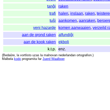
tanĝi
raken
trafi
halen
,
inslaan
,
raken
,
teister
tuŝi
aankomen
,
aanraken
,
beroer
veni hazarde
komen aanwaaien
,
verzeild 
aan de grond raken
alfundiĝi
aan de kook raken
ekboli
k.t.p.
enz.
(
Bedaŭre
,
la
vortlisto
uzas
la
malnovan
nederlandan
ortografion
.)
Malbela
kodo
programita
far
Juerd Waalboer
.