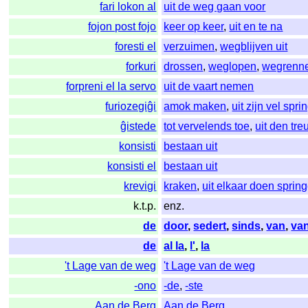
fari lokon al
uit de weg gaan voor
fojon post fojo
keer op keer
,
uit en te na
foresti el
verzuimen
,
wegblijven uit
forkuri
drossen
,
weglopen
,
wegrenn
forpreni el la servo
uit de vaart nemen
furiozegiĝi
amok maken
,
uit zijn vel spr
ĝistede
tot vervelends toe
,
uit den tre
konsisti
bestaan uit
konsisti el
bestaan uit
krevigi
kraken
,
uit elkaar doen sprin
k.t.p.
enz.
de
door
,
sedert
,
sinds
,
van
,
va
de
al la
,
l'
,
la
't Lage van de weg
't Lage van de weg
-ono
-de
,
-ste
Aan de Berg
Aan de Berg