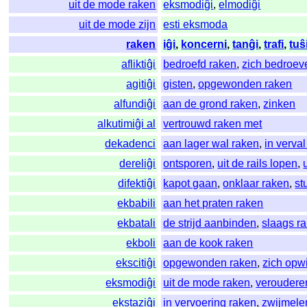
uit de mode raken
eksmodiĝi
,
elmodiĝi
uit de mode zijn
esti eksmoda
raken
iĝi
,
koncerni
,
tanĝi
,
trafi
,
tuŝ
afliktiĝi
bedroefd raken
,
zich bedroev
agitiĝi
gisten
,
opgewonden raken
alfundiĝi
aan de grond raken
,
zinken
alkutimiĝi al
vertrouwd raken met
dekadenci
aan lager wal raken
,
in verval
dereliĝi
ontsporen
,
uit de rails lopen
,
difektiĝi
kapot gaan
,
onklaar raken
,
st
ekbabili
aan het praten raken
ekbatali
de strijd aanbinden
,
slaags r
ekboli
aan de kook raken
ekscitiĝi
opgewonden raken
,
zich opw
eksmodiĝi
uit de mode raken
,
veroudere
ekstaziĝi
in vervoering raken
,
zwijmele