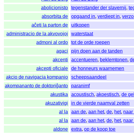
abolicionisto
tegenstander der slavernij
,
te
absorbita de
opgaand in
,
verdiept in
,
verzo
aĉeti la parton de
uitkopen
administracio de la akvovojoj
waterstaat
admoni al ordo
tot de orde roepen
agaci
pijn doen aan de tanden
akcenti
accentueren
,
beklemtonen
,
d
akcepti oficiale
de honneurs waarnemen
akcio de navigacia kompanio
scheepsaandeel
akompananto de doktoriĝanto
paranimf
akustika
acoustisch
,
akoestisch
,
de ge
akuzativigi
in de vierde naamval zetten
al la
aan de
,
aan het
,
de
,
het
,
naar
al la
aan de
,
aan het
,
de
,
het
,
naar
aldone
extra
,
op de koop toe