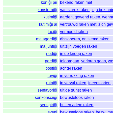
koniĝi pri
bekend raken met
konsterniĝi
van streek raken
,
zijn bezinni
kutimiĝi
aarden
,
gewend raken
,
wenn
kutimiĝi al
vertrouwd raken met
,
zich ge
laciĝi
vermoeid raken
malagordiĝi
dissoneren
,
ontstemd raken
maljuntiĝi
uit zijn voegen raken
nodiĝi
in de knoop raken
perdiĝi
teloorgaan
,
verloren gaan
,
we
postiĝi
achter raken
raviĝi
in verrukking raken
ruiniĝi
in verval raken
,
ineenstorten
,
senfavoriĝi
uit de gunst raken
senkonsciiĝi
bewusteloos raken
senspiriĝi
buiten adem raken
sveni
bewusteloos raken
,
bezwijm