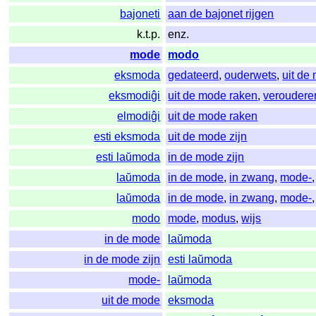
bajoneti
aan de bajonet rijgen
k.t.p.
enz.
mode
modo
eksmoda
gedateerd
,
ouderwets
,
uit de
eksmodiĝi
uit de mode raken
,
veroudere
elmodiĝi
uit de mode raken
esti eksmoda
uit de mode zijn
esti laŭmoda
in de mode zijn
laŭmoda
in de mode
,
in zwang
,
mode-
laŭmoda
in de mode
,
in zwang
,
mode-
modo
mode
,
modus
,
wijs
in de mode
laŭmoda
in de mode zijn
esti laŭmoda
mode-
laŭmoda
uit de mode
eksmoda