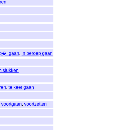
ren
pp�l gaan
,
in beroep gaan
mislukken
ren
,
te keer gaan
,
voortgaan
,
voortzetten