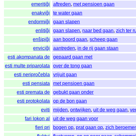
emeritiĝi
aftreden
,
met pensioen gaan
enakviĝi
te water gaan
endormiĝi
gaan slapen
enlitiĝi
gaan slapen
,
naar bed gaan
,
zich ter 
enŝipiĝi
aan boord gaan
,
scheep gaan
enviciĝi
aantreden
,
in de rij gaan staan
esti akompanata de
gepaard gaan met
esti multe priparolata
over de tong gaan
esti neriproĉebla
vrijuit gaan
esti pensiata
met pensioen gaan
esti premata de
gebukt gaan onder
esti protokolata
op de bon gaan
eviti
mijden
,
ontwijken
,
uit de weg gaan
,
ve
fari lokon al
uit de weg gaan voor
fieri pri
bogen op
,
prat gaan op
,
zich beroeme