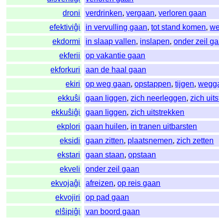
droni
verdrinken
,
vergaan
,
verloren gaan
efektiviĝi
in vervulling gaan
,
tot stand komen
,
we
ekdormi
in slaap vallen
,
inslapen
,
onder zeil g
ekferii
op vakantie gaan
ekforkuri
aan de haal gaan
ekiri
op weg gaan
,
opstappen
,
tijgen
,
wegg
ekkuŝi
gaan liggen
,
zich neerleggen
,
zich uit
ekkuŝiĝi
gaan liggen
,
zich uitstrekken
ekplori
gaan huilen
,
in tranen uitbarsten
eksidi
gaan zitten
,
plaatsnemen
,
zich zetten
ekstari
gaan staan
,
opstaan
ekveli
onder zeil gaan
ekvojaĝi
afreizen
,
op reis gaan
ekvojiri
op pad gaan
elŝipiĝi
van boord gaan