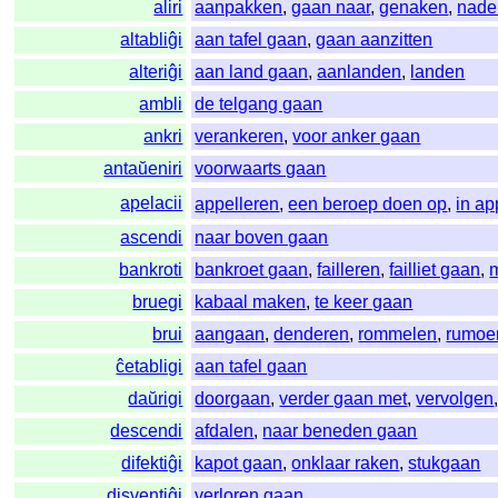
aliri
aanpakken
,
gaan naar
,
genaken
,
nade
altabliĝi
aan tafel gaan
,
gaan aanzitten
alteriĝi
aan land gaan
,
aanlanden
,
landen
ambli
de telgang gaan
ankri
verankeren
,
voor anker gaan
antaŭeniri
voorwaarts gaan
apelacii
appelleren
,
een beroep doen op
,
in a
ascendi
naar boven gaan
bankroti
bankroet gaan
,
failleren
,
failliet gaan
,
bruegi
kabaal maken
,
te keer gaan
brui
aangaan
,
denderen
,
rommelen
,
rumoe
ĉetabligi
aan tafel gaan
daŭrigi
doorgaan
,
verder gaan met
,
vervolgen
descendi
afdalen
,
naar beneden gaan
difektiĝi
kapot gaan
,
onklaar raken
,
stukgaan
disventiĝi
verloren gaan