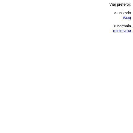
Viaj
preferoj
:
> unikodo
iksoj
> normala
minimuma