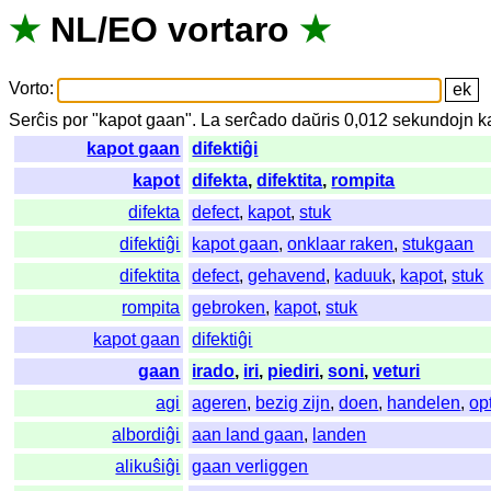
★
NL
/
EO
vortaro
★
Vorto
:
Serĉis
por
"
kapot gaan".
La
serĉado
daŭris
0,012
sekundojn
k
kapot gaan
difektiĝi
kapot
difekta
,
difektita
,
rompita
difekta
defect
,
kapot
,
stuk
difektiĝi
kapot gaan
,
onklaar raken
,
stukgaan
difektita
defect
,
gehavend
,
kaduuk
,
kapot
,
stuk
rompita
gebroken
,
kapot
,
stuk
kapot gaan
difektiĝi
gaan
irado
,
iri
,
piediri
,
soni
,
veturi
agi
ageren
,
bezig zijn
,
doen
,
handelen
,
op
albordiĝi
aan land gaan
,
landen
alikuŝiĝi
gaan verliggen