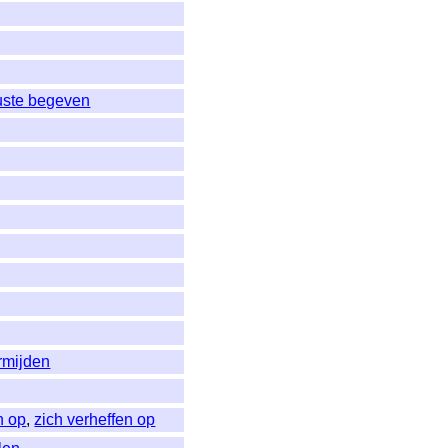
ruste begeven
rmijden
n op
,
zich verheffen op