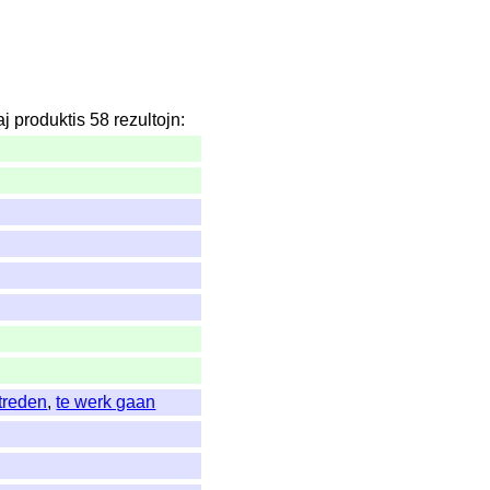
aj
produktis
58
rezultojn
:
treden
,
te werk gaan