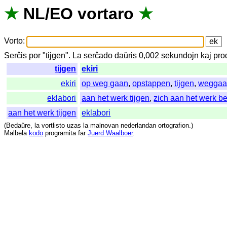
★
NL
/
EO
vortaro
★
Vorto
:
Serĉis
por
"
tijgen".
La
serĉado
daŭris
0,002
sekundojn
kaj
pro
tijgen
ekiri
ekiri
op weg gaan
,
opstappen
,
tijgen
,
wegga
eklabori
aan het werk tijgen
,
zich aan het werk b
aan het werk tijgen
eklabori
(
Bedaŭre
,
la
vortlisto
uzas
la
malnovan
nederlandan
ortografion
.)
Malbela
kodo
programita
far
Juerd Waalboer
.