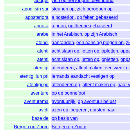
apogei
zich op het toppunt bevindend
apogi sin sur
steunen op
,
zich beroepen op
aposteriora
a posteriori
,
op feiten gebaseerd
apriora
a priori
,
op theorie gebaseerd
arabe
in het Arabisch
,
op zijn Arabisch
atenci
aanranden
,
een aanslag plegen op
,
z
atenti
acht slaan op
,
letten op
,
opletten
,
opp
atenti
acht slaan op
,
letten op
,
opletten
,
opp
atentigi
attenderen
,
attent maken
,
een wenk g
atentigi iun pri
iemands aandacht vestigen op
atentigi pri
attenderen op
,
attent maken op
,
naar 
aventure
op de bonnefooi
aventurema
avontuurlijk
,
op avontuur belust
avidi
azen op
,
begeren
,
dorsten naar
baze de
op basis van
Bergen op Zoom
Bergen op Zoom