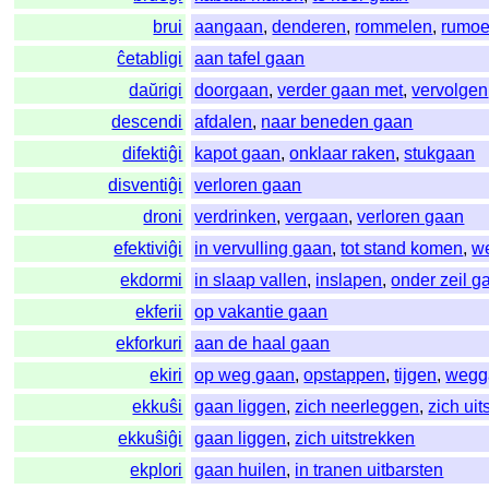
brui
aangaan
,
denderen
,
rommelen
,
rumoe
ĉetabligi
aan tafel gaan
daŭrigi
doorgaan
,
verder gaan met
,
vervolgen
descendi
afdalen
,
naar beneden gaan
difektiĝi
kapot gaan
,
onklaar raken
,
stukgaan
disventiĝi
verloren gaan
droni
verdrinken
,
vergaan
,
verloren gaan
efektiviĝi
in vervulling gaan
,
tot stand komen
,
we
ekdormi
in slaap vallen
,
inslapen
,
onder zeil g
ekferii
op vakantie gaan
ekforkuri
aan de haal gaan
ekiri
op weg gaan
,
opstappen
,
tijgen
,
wegg
ekkuŝi
gaan liggen
,
zich neerleggen
,
zich uit
ekkuŝiĝi
gaan liggen
,
zich uitstrekken
ekplori
gaan huilen
,
in tranen uitbarsten