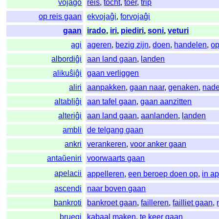
vojaĝo
reis
,
tocht
,
toer
,
trip
op reis gaan
ekvojaĝi
,
forvojaĝi
gaan
irado
,
iri
,
piediri
,
soni
,
veturi
agi
ageren
,
bezig zijn
,
doen
,
handelen
,
op
albordiĝi
aan land gaan
,
landen
alikuŝiĝi
gaan verliggen
aliri
aanpakken
,
gaan naar
,
genaken
,
nad
altabliĝi
aan tafel gaan
,
gaan aanzitten
alteriĝi
aan land gaan
,
aanlanden
,
landen
ambli
de telgang gaan
ankri
verankeren
,
voor anker gaan
antaŭeniri
voorwaarts gaan
apelacii
appelleren
,
een beroep doen op
,
in a
ascendi
naar boven gaan
bankroti
bankroet gaan
,
failleren
,
failliet gaan
,
bruegi
kabaal maken
,
te keer gaan