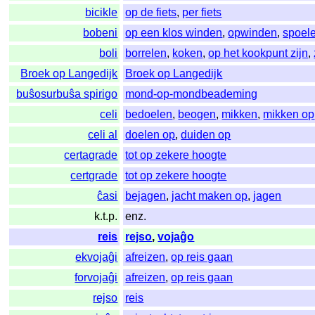
bicikle
op de fiets
,
per fiets
bobeni
op een klos winden
,
opwinden
,
spoel
boli
borrelen
,
koken
,
op het kookpunt zijn
,
Broek op Langedijk
Broek op Langedijk
buŝosurbuŝa spirigo
mond-op-mondbeademing
celi
bedoelen
,
beogen
,
mikken
,
mikken op
celi al
doelen op
,
duiden op
certagrade
tot op zekere hoogte
certgrade
tot op zekere hoogte
ĉasi
bejagen
,
jacht maken op
,
jagen
k.t.p.
enz.
reis
rejso
,
vojaĝo
ekvojaĝi
afreizen
,
op reis gaan
forvojaĝi
afreizen
,
op reis gaan
rejso
reis