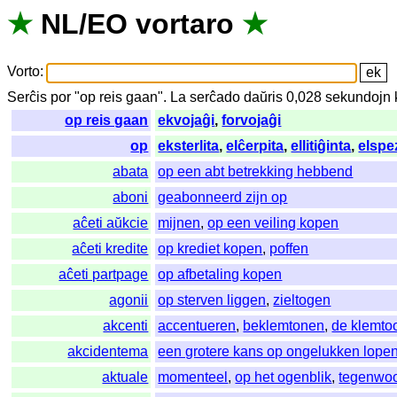
★
NL
/
EO
vortaro
★
Vorto
:
Serĉis
por
"
op reis gaan".
La
serĉado
daŭris
0,028
sekundojn
op reis gaan
ekvojaĝi
,
forvojaĝi
op
eksterlita
,
elĉerpita
,
ellitiĝinta
,
elspe
abata
op een abt betrekking hebbend
aboni
geabonneerd zijn op
aĉeti aŭkcie
mijnen
,
op een veiling kopen
aĉeti kredite
op krediet kopen
,
poffen
aĉeti partpage
op afbetaling kopen
agonii
op sterven liggen
,
zieltogen
akcenti
accentueren
,
beklemtonen
,
de klemto
akcidentema
een grotere kans op ongelukken lope
aktuale
momenteel
,
op het ogenblik
,
tegenwoo