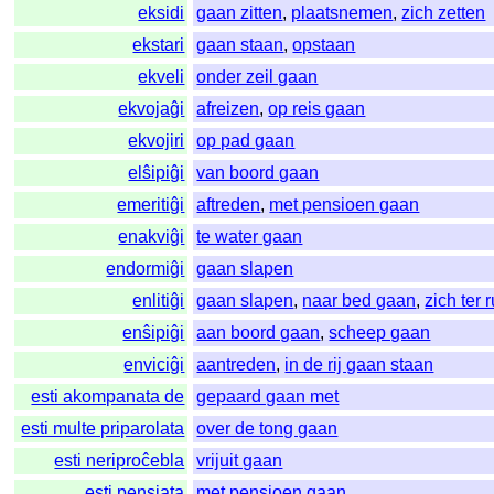
eksidi
gaan zitten
,
plaatsnemen
,
zich zetten
ekstari
gaan staan
,
opstaan
ekveli
onder zeil gaan
ekvojaĝi
afreizen
,
op reis gaan
ekvojiri
op pad gaan
elŝipiĝi
van boord gaan
emeritiĝi
aftreden
,
met pensioen gaan
enakviĝi
te water gaan
endormiĝi
gaan slapen
enlitiĝi
gaan slapen
,
naar bed gaan
,
zich ter
enŝipiĝi
aan boord gaan
,
scheep gaan
enviciĝi
aantreden
,
in de rij gaan staan
esti akompanata de
gepaard gaan met
esti multe priparolata
over de tong gaan
esti neriproĉebla
vrijuit gaan
esti pensiata
met pensioen gaan