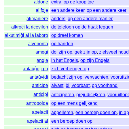
aldone
extra
,
op de koop toe
alifoje
een andere keer
,
op een andere keer
alimaniere
anders
,
op een andere manier
alkroĉi la ricevilon
de telefoon op de haak leggen
alkutimiĝi al la laboro
op dreef komen
alvenonta
op handen
amegi
dol zijn op
,
gek zijn op
,
zielsveel hou
angle
in het Engels
,
op zijn Engels
antaŭĝoji pri
zich verheugen op
antaŭvidi
bedacht zijn op
,
verwachten
,
vooruitz
anticipe
alvast
,
bij voorbaat
,
op voorhand
anticipi
anticiperen
,
prejudici�ren
,
vooruitlop
antropoida
op een mens gelijkend
apelacii
appelleren
,
een beroep doen op
,
in a
apelacii al
een beroep doen op