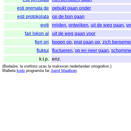
esti premata de
gebukt gaan onder
esti protokolata
op de bon gaan
eviti
mijden
,
ontwijken
,
uit de weg gaan
,
ve
fari lokon al
uit de weg gaan voor
fieri pri
bogen op
,
prat gaan op
,
zich beroeme
fluktui
fluctueren
,
op en neer gaan
,
schomme
k.t.p.
enz.
(
Bedaŭre
,
la
vortlisto
uzas
la
malnovan
nederlandan
ortografion
.)
Malbela
kodo
programita
far
Juerd Waalboer
.