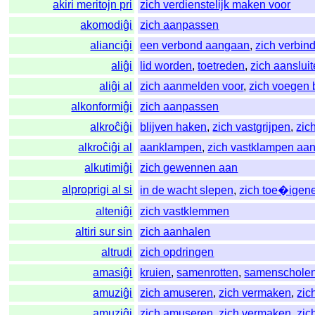
akiri meritojn pri
zich verdienstelijk maken voor
akomodiĝi
zich aanpassen
alianciĝi
een verbond aangaan
,
zich verbin
aliĝi
lid worden
,
toetreden
,
zich aanslui
aliĝi al
zich aanmelden voor
,
zich voegen b
alkonformiĝi
zich aanpassen
alkroĉiĝi
blijven haken
,
zich vastgrijpen
,
zic
alkroĉiĝi al
aanklampen
,
zich vastklampen aa
alkutimiĝi
zich gewennen aan
alproprigi al si
in de wacht slepen
,
zich toe�igen
alteniĝi
zich vastklemmen
altiri sur sin
zich aanhalen
altrudi
zich opdringen
amasiĝi
kruien
,
samenrotten
,
samenschole
amuziĝi
zich amuseren
,
zich vermaken
,
zic
amuziĝi
zich amuseren
,
zich vermaken
,
zic