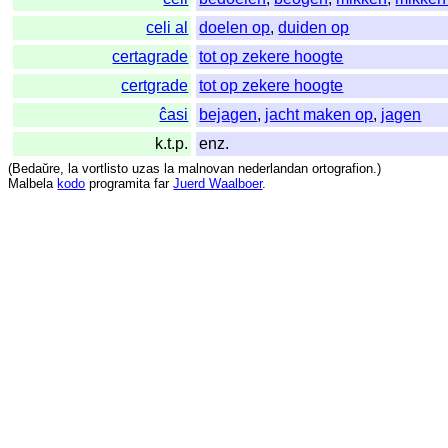
celi al
doelen op
,
duiden op
certagrade
tot op zekere hoogte
certgrade
tot op zekere hoogte
ĉasi
bejagen
,
jacht maken op
,
jagen
k.t.p.
enz.
(
Bedaŭre
,
la
vortlisto
uzas
la
malnovan
nederlandan
ortografion
.)
Malbela
kodo
programita
far
Juerd Waalboer
.