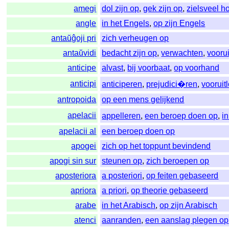
amegi
dol zijn op
,
gek zijn op
,
zielsveel 
angle
in het Engels
,
op zijn Engels
antaŭĝoji pri
zich verheugen op
antaŭvidi
bedacht zijn op
,
verwachten
,
voorui
anticipe
alvast
,
bij voorbaat
,
op voorhand
anticipi
anticiperen
,
prejudici�ren
,
vooruit
antropoida
op een mens gelijkend
apelacii
appelleren
,
een beroep doen op
,
i
apelacii al
een beroep doen op
apogei
zich op het toppunt bevindend
apogi sin sur
steunen op
,
zich beroepen op
aposteriora
a posteriori
,
op feiten gebaseerd
apriora
a priori
,
op theorie gebaseerd
arabe
in het Arabisch
,
op zijn Arabisch
atenci
aanranden
,
een aanslag plegen op