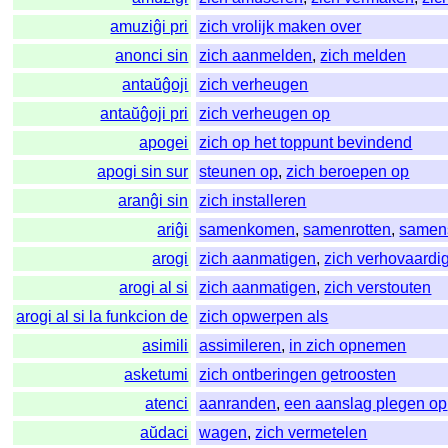
amuziĝi pri
zich vrolijk maken over
anonci sin
zich aanmelden
,
zich melden
antaŭĝoji
zich verheugen
antaŭĝoji pri
zich verheugen op
apogei
zich op het toppunt bevindend
apogi sin sur
steunen op
,
zich beroepen op
aranĝi sin
zich installeren
ariĝi
samenkomen
,
samenrotten
,
samen
arogi
zich aanmatigen
,
zich verhovaardi
arogi al si
zich aanmatigen
,
zich verstouten
arogi al si la funkcion de
zich opwerpen als
asimili
assimileren
,
in zich opnemen
asketumi
zich ontberingen getroosten
atenci
aanranden
,
een aanslag plegen op
aŭdaci
wagen
,
zich vermetelen