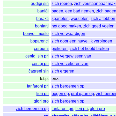
aŭdigi sin
zich roeren
,
zich verstaanbaar ma
baniĝi
baden
,
een bad nemen
,
zich bade
barakti
spartelen
,
worstelen
,
zich aftobben
bonfarti
het goed maken
,
zich goed voelen
bonvoli moŝte
zich verwaardigen
boparenci
zich door een huwelijk verbinden
cerbumi
piekeren
,
zich het hoofd breken
certigi sin pri
zich vergewissen van
certiĝi pri
zich verzekeren van
ĉagreni sin
zich ergeren
k.t.p.
enz.
fanfaroni pri
zich beroemen op
fieri pri
bogen op
,
prat gaan op
,
zich bero
glori pro
zich beroemen op
zich beroemen op
fanfaroni pri
,
fieri pri
,
glori pro