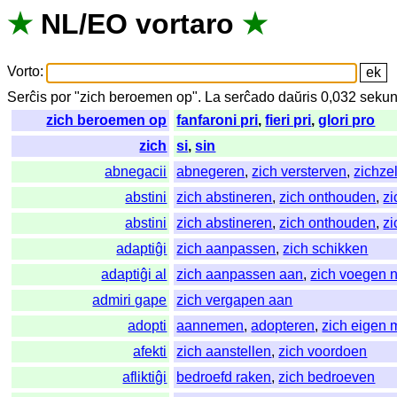
★
NL
/
EO
vortaro
★
Vorto
:
Serĉis
por
"
zich beroemen op".
La
serĉado
daŭris
0,032
sekun
zich beroemen op
fanfaroni pri
,
fieri pri
,
glori pro
zich
si
,
sin
abnegacii
abnegeren
,
zich versterven
,
zichze
abstini
zich abstineren
,
zich onthouden
,
zi
abstini
zich abstineren
,
zich onthouden
,
zi
adaptiĝi
zich aanpassen
,
zich schikken
adaptiĝi al
zich aanpassen aan
,
zich voegen 
admiri gape
zich vergapen aan
adopti
aannemen
,
adopteren
,
zich eigen
afekti
zich aanstellen
,
zich voordoen
afliktiĝi
bedroefd raken
,
zich bedroeven