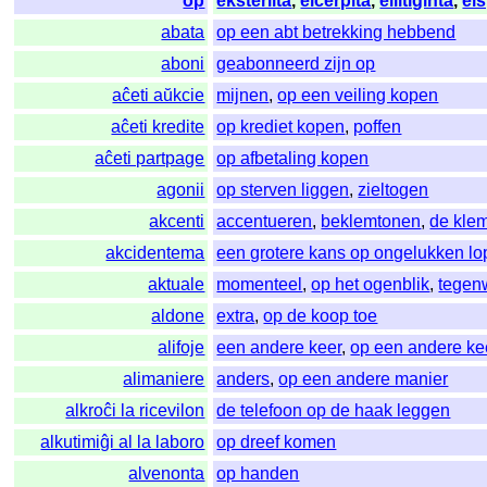
op
eksterlita
,
elĉerpita
,
ellitiĝinta
,
els
abata
op een abt betrekking hebbend
aboni
geabonneerd zijn op
aĉeti aŭkcie
mijnen
,
op een veiling kopen
aĉeti kredite
op krediet kopen
,
poffen
aĉeti partpage
op afbetaling kopen
agonii
op sterven liggen
,
zieltogen
akcenti
accentueren
,
beklemtonen
,
de kle
akcidentema
een grotere kans op ongelukken l
aktuale
momenteel
,
op het ogenblik
,
tegen
aldone
extra
,
op de koop toe
alifoje
een andere keer
,
op een andere ke
alimaniere
anders
,
op een andere manier
alkroĉi la ricevilon
de telefoon op de haak leggen
alkutimiĝi al la laboro
op dreef komen
alvenonta
op handen