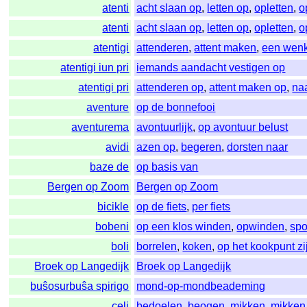
atenti
acht slaan op
,
letten op
,
opletten
,
o
atenti
acht slaan op
,
letten op
,
opletten
,
o
atentigi
attenderen
,
attent maken
,
een wen
atentigi iun pri
iemands aandacht vestigen op
atentigi pri
attenderen op
,
attent maken op
,
na
aventure
op de bonnefooi
aventurema
avontuurlijk
,
op avontuur belust
avidi
azen op
,
begeren
,
dorsten naar
baze de
op basis van
Bergen op Zoom
Bergen op Zoom
bicikle
op de fiets
,
per fiets
bobeni
op een klos winden
,
opwinden
,
spo
boli
borrelen
,
koken
,
op het kookpunt zi
Broek op Langedijk
Broek op Langedijk
buŝosurbuŝa spirigo
mond-op-mondbeademing
celi
bedoelen
,
beogen
,
mikken
,
mikken