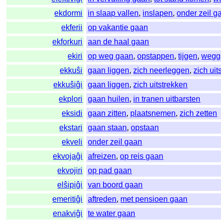
ekdormi
in slaap vallen
,
inslapen
,
onder zeil g
ekferii
op vakantie gaan
ekforkuri
aan de haal gaan
ekiri
op weg gaan
,
opstappen
,
tijgen
,
wegg
ekkuŝi
gaan liggen
,
zich neerleggen
,
zich uit
ekkuŝiĝi
gaan liggen
,
zich uitstrekken
ekplori
gaan huilen
,
in tranen uitbarsten
eksidi
gaan zitten
,
plaatsnemen
,
zich zetten
ekstari
gaan staan
,
opstaan
ekveli
onder zeil gaan
ekvojaĝi
afreizen
,
op reis gaan
ekvojiri
op pad gaan
elŝipiĝi
van boord gaan
emeritiĝi
aftreden
,
met pensioen gaan
enakviĝi
te water gaan