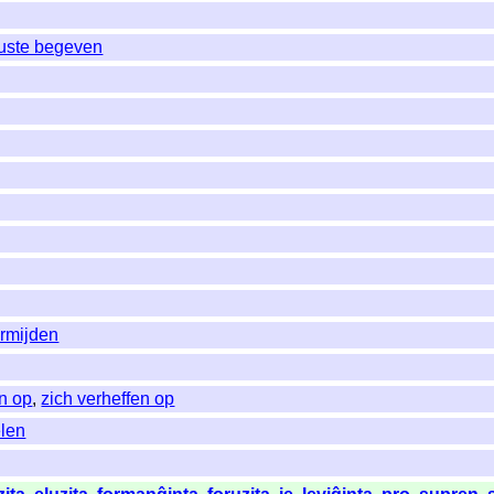
 ruste begeven
rmijden
n op
,
zich verheffen op
len