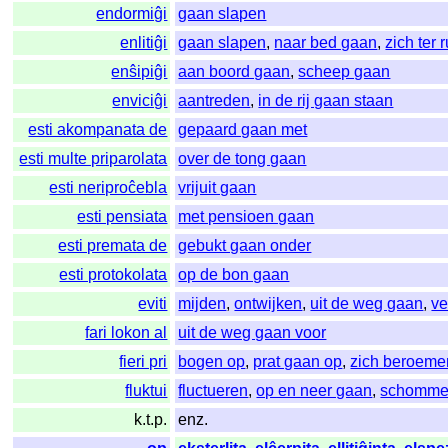
endormiĝi
gaan slapen
enlitiĝi
gaan slapen
,
naar bed gaan
,
zich ter
enŝipiĝi
aan boord gaan
,
scheep gaan
enviciĝi
aantreden
,
in de rij gaan staan
esti akompanata de
gepaard gaan met
esti multe priparolata
over de tong gaan
esti neriproĉebla
vrijuit gaan
esti pensiata
met pensioen gaan
esti premata de
gebukt gaan onder
esti protokolata
op de bon gaan
eviti
mijden
,
ontwijken
,
uit de weg gaan
,
ve
fari lokon al
uit de weg gaan voor
fieri pri
bogen op
,
prat gaan op
,
zich beroeme
fluktui
fluctueren
,
op en neer gaan
,
schomme
k.t.p.
enz.