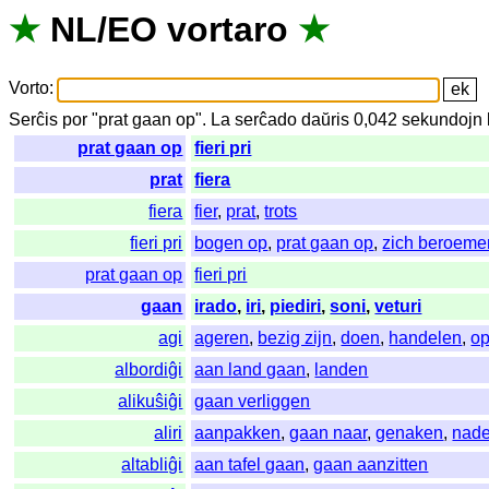
★
NL
/
EO
vortaro
★
Vorto
:
Serĉis
por
"
prat gaan op".
La
serĉado
daŭris
0,042
sekundojn
prat gaan op
fieri pri
prat
fiera
fiera
fier
,
prat
,
trots
fieri pri
bogen op
,
prat gaan op
,
zich beroeme
prat gaan op
fieri pri
gaan
irado
,
iri
,
piediri
,
soni
,
veturi
agi
ageren
,
bezig zijn
,
doen
,
handelen
,
op
albordiĝi
aan land gaan
,
landen
alikuŝiĝi
gaan verliggen
aliri
aanpakken
,
gaan naar
,
genaken
,
nad
altabliĝi
aan tafel gaan
,
gaan aanzitten