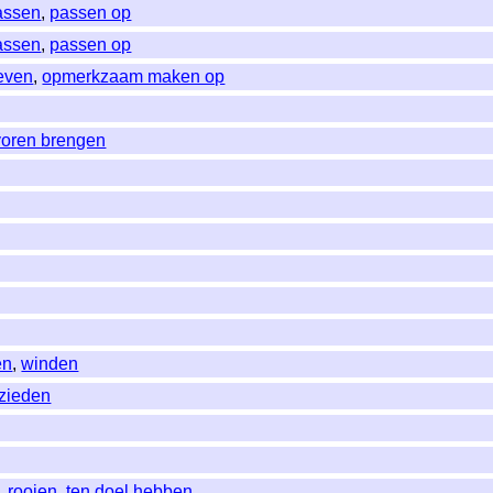
assen
,
passen op
assen
,
passen op
even
,
opmerkzaam maken op
voren brengen
en
,
winden
zieden
,
rooien
,
ten doel hebben