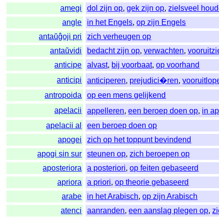
amegi
dol zijn op
,
gek zijn op
,
zielsveel hou
angle
in het Engels
,
op zijn Engels
antaŭĝoji pri
zich verheugen op
antaŭvidi
bedacht zijn op
,
verwachten
,
vooruitz
anticipe
alvast
,
bij voorbaat
,
op voorhand
anticipi
anticiperen
,
prejudici�ren
,
vooruitlop
antropoida
op een mens gelijkend
apelacii
appelleren
,
een beroep doen op
,
in a
apelacii al
een beroep doen op
apogei
zich op het toppunt bevindend
apogi sin sur
steunen op
,
zich beroepen op
aposteriora
a posteriori
,
op feiten gebaseerd
apriora
a priori
,
op theorie gebaseerd
arabe
in het Arabisch
,
op zijn Arabisch
atenci
aanranden
,
een aanslag plegen op
,
z