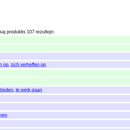
kaj
produktis
107
rezultojn
:
n op
,
zich verheffen op
treden
,
te werk gaan
eren