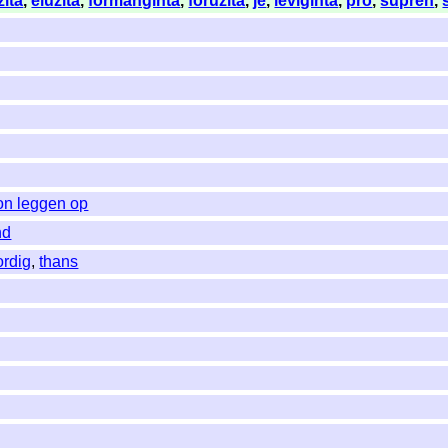
zita
,
eluzita
,
formanĝinta
,
foruzita
,
je
,
leviĝinta
,
pro
,
supren
,
on leggen op
nd
rdig
,
thans