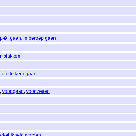
pp�l gaan
,
in beroep gaan
mislukken
ren
,
te keer gaan
,
voortgaan
,
voortzetten
rkelijkheid worden