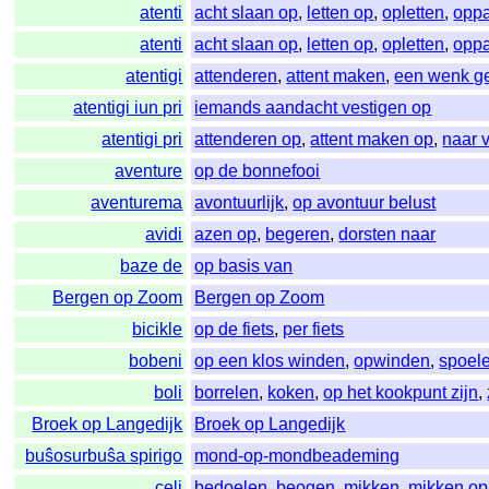
atenti
acht slaan op
,
letten op
,
opletten
,
opp
atenti
acht slaan op
,
letten op
,
opletten
,
opp
atentigi
attenderen
,
attent maken
,
een wenk g
atentigi iun pri
iemands aandacht vestigen op
atentigi pri
attenderen op
,
attent maken op
,
naar 
aventure
op de bonnefooi
aventurema
avontuurlijk
,
op avontuur belust
avidi
azen op
,
begeren
,
dorsten naar
baze de
op basis van
Bergen op Zoom
Bergen op Zoom
bicikle
op de fiets
,
per fiets
bobeni
op een klos winden
,
opwinden
,
spoel
boli
borrelen
,
koken
,
op het kookpunt zijn
,
Broek op Langedijk
Broek op Langedijk
buŝosurbuŝa spirigo
mond-op-mondbeademing
celi
bedoelen
,
beogen
,
mikken
,
mikken op