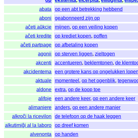
op
eksterlita
,
elĉerpita
,
ellitiĝinta
,
elspe
abata
op een abt betrekking hebbend
aboni
geabonneerd zijn op
aĉeti aŭkcie
mijnen
,
op een veiling kopen
aĉeti kredite
op krediet kopen
,
poffen
aĉeti partpage
op afbetaling kopen
agonii
op sterven liggen
,
zieltogen
akcenti
accentueren
,
beklemtonen
,
de klemto
akcidentema
een grotere kans op ongelukken lope
aktuale
momenteel
,
op het ogenblik
,
tegenwoo
aldone
extra
,
op de koop toe
alifoje
een andere keer
,
op een andere keer
alimaniere
anders
,
op een andere manier
alkroĉi la ricevilon
de telefoon op de haak leggen
alkutimiĝi al la laboro
op dreef komen
alvenonta
op handen