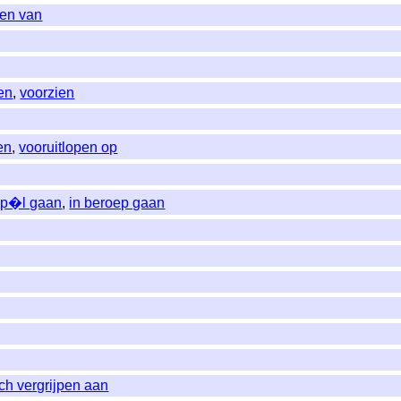
den van
ien
,
voorzien
en
,
vooruitlopen op
pp�l gaan
,
in beroep gaan
ich vergrijpen aan