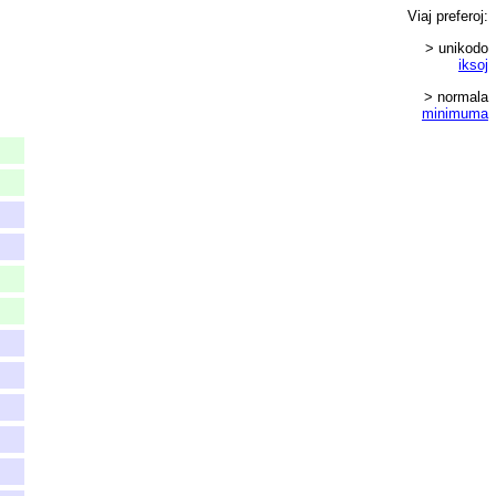
Viaj
preferoj
:
> unikodo
iksoj
> normala
minimuma