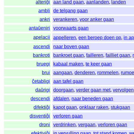
alteriĝi
aan land gaan
,
aanlanden
,
landen
ambli
de telgang gaan
ankri
verankeren
,
voor anker gaan
antaŭeniri
voorwaarts gaan
apelacii
appelleren
,
een beroep doen op
,
in a
ascendi
naar boven gaan
bankroti
bankroet gaan
,
failleren
,
failliet gaan
,
bruegi
kabaal maken
,
te keer gaan
brui
aangaan
,
denderen
,
rommelen
,
rumoe
ĉetabligi
aan tafel gaan
daŭrigi
doorgaan
,
verder gaan met
,
vervolgen
descendi
afdalen
,
naar beneden gaan
difektiĝi
kapot gaan
,
onklaar raken
,
stukgaan
disventiĝi
verloren gaan
droni
verdrinken
,
vergaan
,
verloren gaan
efektiviĝi
in vervulling gaan
,
tot stand komen
,
we