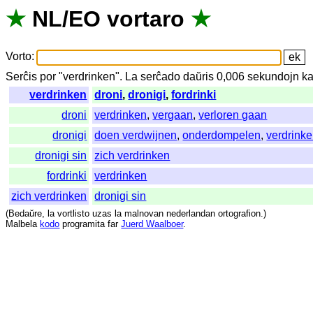
★
NL
/
EO
vortaro
★
Vorto
:
Serĉis
por
"
verdrinken".
La
serĉado
daŭris
0,006
sekundojn
ka
verdrinken
droni
,
dronigi
,
fordrinki
droni
verdrinken
,
vergaan
,
verloren gaan
dronigi
doen verdwijnen
,
onderdompelen
,
verdrink
dronigi sin
zich verdrinken
fordrinki
verdrinken
zich verdrinken
dronigi sin
(
Bedaŭre
,
la
vortlisto
uzas
la
malnovan
nederlandan
ortografion
.)
Malbela
kodo
programita
far
Juerd Waalboer
.