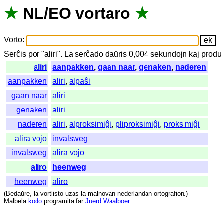
★
NL
/
EO
vortaro
★
Vorto
:
Serĉis
por
"
aliri".
La
serĉado
daŭris
0,004
sekundojn
kaj
produ
aliri
aanpakken
,
gaan naar
,
genaken
,
naderen
aanpakken
aliri
,
alpaŝi
gaan naar
aliri
genaken
aliri
naderen
aliri
,
alproksimiĝi
,
pliproksimiĝi
,
proksimiĝi
alira vojo
invalsweg
invalsweg
alira vojo
aliro
heenweg
heenweg
aliro
(
Bedaŭre
,
la
vortlisto
uzas
la
malnovan
nederlandan
ortografion
.)
Malbela
kodo
programita
far
Juerd Waalboer
.