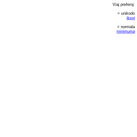
Viaj
preferoj
:
> unikodo
iksoj
> normala
minimuma