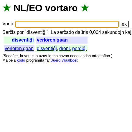
★
NL
/
EO
vortaro
★
Vorto
:
Serĉis
por
"
disventiĝi".
La
serĉado
daŭris
0,004
sekundojn
kaj
disventiĝi
verloren gaan
verloren gaan
disventiĝi
,
droni
,
perdiĝi
(
Bedaŭre
,
la
vortlisto
uzas
la
malnovan
nederlandan
ortografion
.)
Malbela
kodo
programita
far
Juerd Waalboer
.