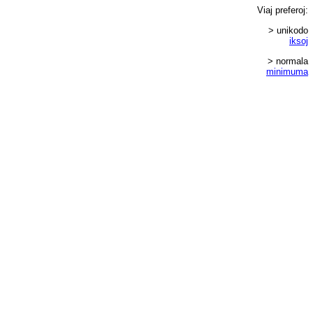
Viaj
preferoj
:
> unikodo
iksoj
> normala
minimuma