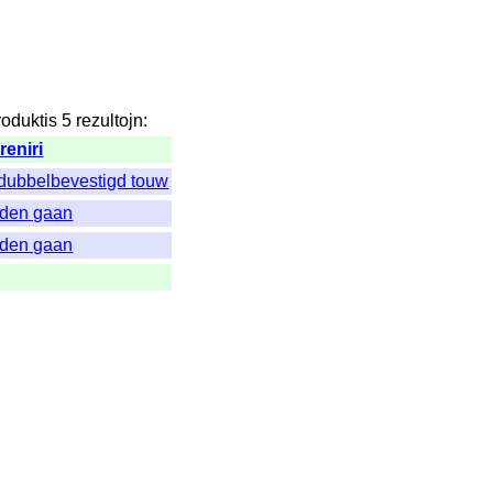
roduktis
5
rezultojn
:
eniri
 dubbelbevestigd touw
eden gaan
eden gaan