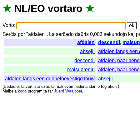
★
NL
/
EO
vortaro
★
Vorto
:
Serĉis
por
"
afdalen".
La
serĉado
daŭris
0,003
sekundojn
kaj
p
afdalen
descendi
,
malsupr
absejli
afdalen langs een
descendi
afdalen
,
naar ben
malsupreniri
afdalen
,
naar ben
afdalen langs een dubbelbevestigd touw
absejli
(
Bedaŭre
,
la
vortlisto
uzas
la
malnovan
nederlandan
ortografion
.)
Malbela
kodo
programita
far
Juerd Waalboer
.