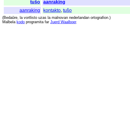
tuŝo
aanraking
aanraking
kontakto
,
tuŝo
(
Bedaŭre
,
la
vortlisto
uzas
la
malnovan
nederlandan
ortografion
.)
Malbela
kodo
programita
far
Juerd Waalboer
.