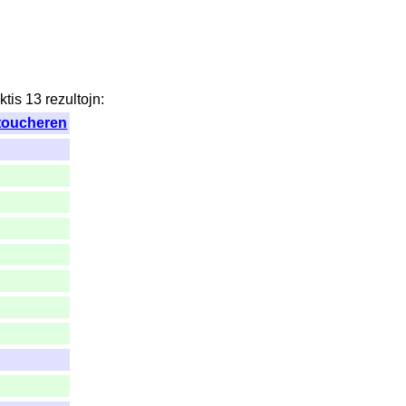
ktis
13
rezultojn
:
toucheren