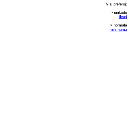
Viaj
preferoj
:
> unikodo
iksoj
> normala
minimuma