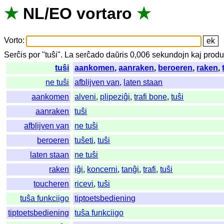
★
NL
/
EO
vortaro
★
Vorto
:
Serĉis
por
"
tuŝi".
La
serĉado
daŭris
0,006
sekundojn
kaj
produ
tuŝi
aankomen
,
aanraken
,
beroeren
,
raken
,
ne tuŝi
afblijven van
,
laten staan
aankomen
alveni
,
plipeziĝi
,
trafi bone
,
tuŝi
aanraken
tuŝi
afblijven van
ne tuŝi
beroeren
tuŝeti
,
tuŝi
laten staan
ne tuŝi
raken
iĝi
,
koncerni
,
tanĝi
,
trafi
,
tuŝi
toucheren
ricevi
,
tuŝi
tuŝa funkciigo
tiptoetsbediening
tiptoetsbediening
tuŝa funkciigo