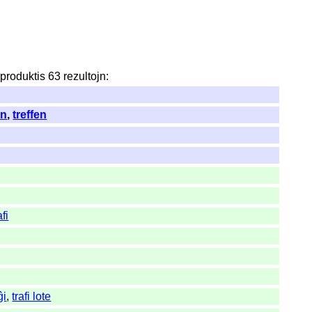
produktis
63
rezultojn
:
en
,
treffen
afi
ĝi
,
trafi lote