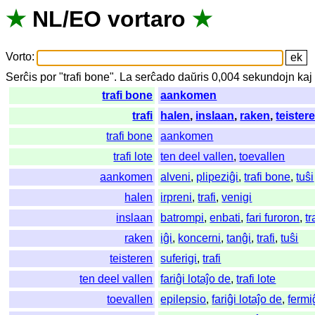
★
NL
/
EO
vortaro
★
Vorto
:
Serĉis
por
"
trafi bone".
La
serĉado
daŭris
0,004
sekundojn
kaj
trafi bone
aankomen
trafi
halen
,
inslaan
,
raken
,
teister
trafi bone
aankomen
trafi lote
ten deel vallen
,
toevallen
aankomen
alveni
,
plipeziĝi
,
trafi bone
,
tuŝi
halen
irpreni
,
trafi
,
venigi
inslaan
batrompi
,
enbati
,
fari furoron
,
tr
raken
iĝi
,
koncerni
,
tanĝi
,
trafi
,
tuŝi
teisteren
suferigi
,
trafi
ten deel vallen
fariĝi lotaĵo de
,
trafi lote
toevallen
epilepsio
,
fariĝi lotaĵo de
,
fermi