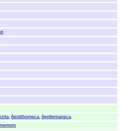
et
lizita
,
ĝentilhomeca
,
ĝentlemaneca
a memoro