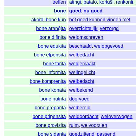
treffen
atingi
,
batalo
,
kortuŝi
,
renkonti
,
bone
goed
,
nu goed
akordi bone kun
het goed kunnen vinden met
bone aranĝita
overzichtelijk
,
verzorgd
bone difinita
welomschreven
bone edukita
beschaafd
,
welopgevoed
bone elpensita
welbedacht
bone farita
welgemaakt
bone informita
welingelicht
bone komprenita
welbedacht
bone konata
welbekend
bone nutrita
doorvoed
bone preparita
welbereid
bone pripensita
weldoordacht
,
weloverwogen
bone provizita
ruim
,
welvoorzien
bone sidanta
goedzittend
,
passend