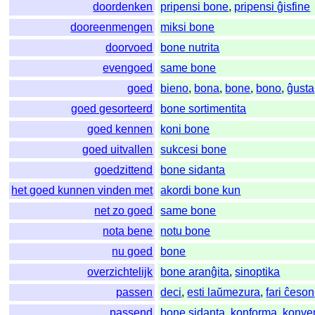
doordenken
pripensi bone
,
pripensi ĝisfine
dooreenmengen
miksi bone
doorvoed
bone nutrita
evengoed
same bone
goed
bieno
,
bona
,
bone
,
bono
,
ĝusta
goed gesorteerd
bone sortimentita
goed kennen
koni bone
goed uitvallen
sukcesi bone
goedzittend
bone sidanta
het goed kunnen vinden met
akordi bone kun
net zo goed
same bone
nota bene
notu bone
nu goed
bone
overzichtelijk
bone aranĝita
,
sinoptika
passen
deci
,
esti laŭmezura
,
fari ĉeson
passend
bone sidanta
,
konforma
,
konve