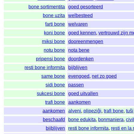
bone sortimentita
goed gesorteerd
bone uzita
welbesteed
farti bone
welvaren
koni bone
goed kennen
,
vertrouwd zijn m
miksi bone
dooreenmengen
notu bone
nota bene
pripensi bone
doordenken
resti bone informita
bijblijven
same bone
evengoed
,
net zo goed
sidi bone
passen
sukcesi bone
goed uitvallen
trafi bone
aankomen
aankomen
alveni
,
plipeziĝi
,
trafi bone
,
tuŝi
beschaafd
bone edukita
,
bonmaniera
,
civi
bijblijven
resti bone informita
,
resti en l