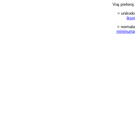
Viaj
preferoj
:
> unikodo
iksoj
> normala
minimuma