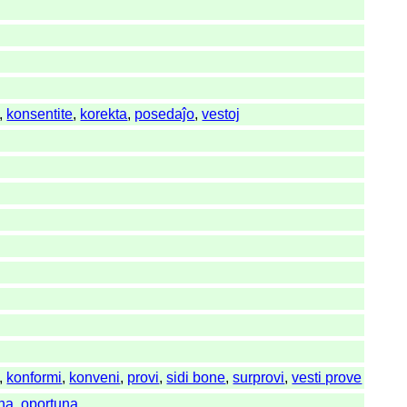
,
konsentite
,
korekta
,
posedaĵo
,
vestoj
,
konformi
,
konveni
,
provi
,
sidi bone
,
surprovi
,
vesti prove
na
,
oportuna