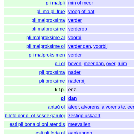
pli malpli
min of meer
pli malpli frue
vroeg of laat
pli malproksima
verder
pli malproksime
verderop
pli malproksime al
voorbij
pli malproksime ol
verder dan
,
voorbij
pli malproksimen
verder
pli ol
boven
,
meer dan
,
over
,
ruim
pli proksima
nader
pli proksime
naderbij
k.t.p.
enz.
ol
dan
antaŭ ol
aleer
,
alvorens
,
alvorens te
,
ee
bileto por pl-ol-sesdekjaruloj
zestigpluskaart
esti pli bona ol oni atendis
meevallen
esti pli forta ol
aankunnen