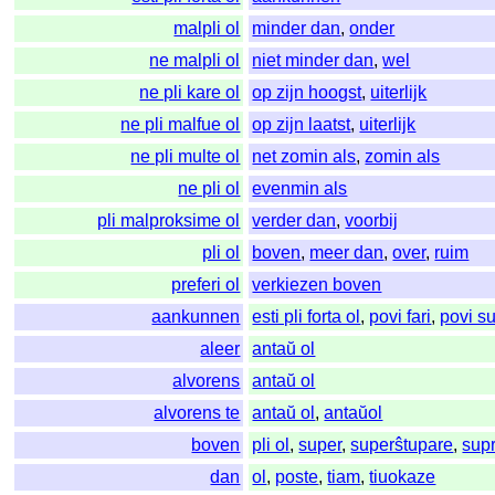
malpli ol
minder dan
,
onder
ne malpli ol
niet minder dan
,
wel
ne pli kare ol
op zijn hoogst
,
uiterlijk
ne pli malfue ol
op zijn laatst
,
uiterlijk
ne pli multe ol
net zomin als
,
zomin als
ne pli ol
evenmin als
pli malproksime ol
verder dan
,
voorbij
pli ol
boven
,
meer dan
,
over
,
ruim
preferi ol
verkiezen boven
aankunnen
esti pli forta ol
,
povi fari
,
povi s
aleer
antaŭ ol
alvorens
antaŭ ol
alvorens te
antaŭ ol
,
antaŭol
boven
pli ol
,
super
,
superŝtupare
,
sup
dan
ol
,
poste
,
tiam
,
tiuokaze