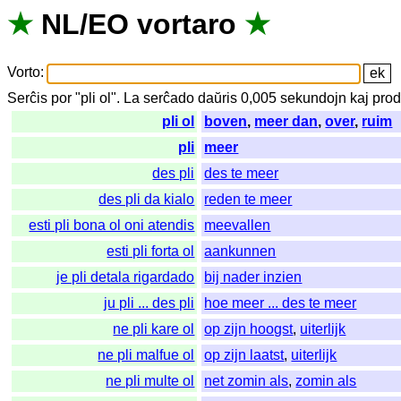
★
NL
/
EO
vortaro
★
Vorto
:
Serĉis
por
"
pli ol".
La
serĉado
daŭris
0,005
sekundojn
kaj
prod
pli ol
boven
,
meer dan
,
over
,
ruim
pli
meer
des pli
des te meer
des pli da kialo
reden te meer
esti pli bona ol oni atendis
meevallen
esti pli forta ol
aankunnen
je pli detala rigardado
bij nader inzien
ju pli ... des pli
hoe meer ... des te meer
ne pli kare ol
op zijn hoogst
,
uiterlijk
ne pli malfue ol
op zijn laatst
,
uiterlijk
ne pli multe ol
net zomin als
,
zomin als