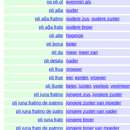
ne pli ol
evenmin als
pli aĝa
ouder
pli aĝa fratino
oudere zus
,
oudere zuster
pli aĝa frato
oudere broer
pli alte
hogerop
pli bona
beter
pli da
meer
,
meer van
pli detala
nader
pli frua
vroeger
pli frue
eer
,
eerder
,
vroeger
pli ĝuste
beter
,
juister
,
veeleer
,
veelmeer
pli juna fratino
jongere zus
,
jongere zuster
pli juna fratino de patrino
jongere zuster van moeder
pli juna fratino de patro
jongere zuster van vader
pli juna frato
jongere broer
pli juna frato de patrino
jongere broer van moeder