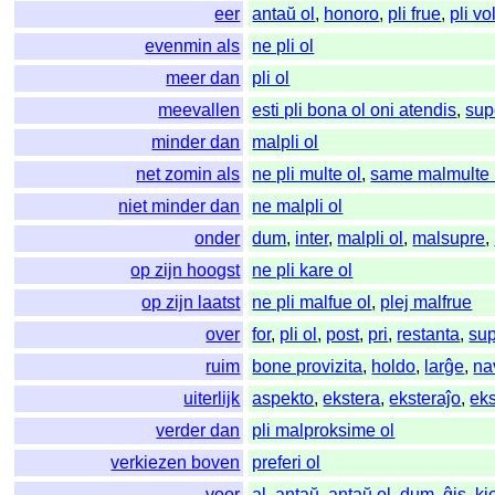
eer
antaŭ ol
,
honoro
,
pli frue
,
pli vo
evenmin als
ne pli ol
meer dan
pli ol
meevallen
esti pli bona ol oni atendis
,
sup
minder dan
malpli ol
net zomin als
ne pli multe ol
,
same malmulte 
niet minder dan
ne malpli ol
onder
dum
,
inter
,
malpli ol
,
malsupre
,
op zijn hoogst
ne pli kare ol
op zijn laatst
ne pli malfue ol
,
plej malfrue
over
for
,
pli ol
,
post
,
pri
,
restanta
,
sup
ruim
bone provizita
,
holdo
,
larĝe
,
na
uiterlijk
aspekto
,
ekstera
,
eksteraĵo
,
eks
verder dan
pli malproksime ol
verkiezen boven
preferi ol
voor
al
,
antaŭ
,
antaŭ ol
,
dum
,
ĝis
,
ki