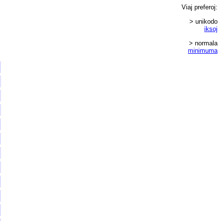
Viaj
preferoj
:
> unikodo
iksoj
> normala
minimuma