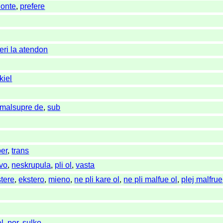
lonte
,
prefere
eri la atendon
kiel
malsupre de
,
sub
er
,
trans
vo
,
neskrupula
,
pli ol
,
vasta
tere
,
ekstero
,
mieno
,
ne pli kare ol
,
ne pli malfue ol
,
plej malfrue
el
,
por
,
sulko