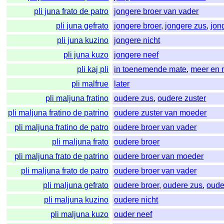
pli juna frato de patro
jongere broer van vader
pli juna gefrato
jongere broer
,
jongere zus
,
jon
pli juna kuzino
jongere nicht
pli juna kuzo
jongere neef
pli kaj pli
in toenemende mate
,
meer en 
pli malfrue
later
pli maljuna fratino
oudere zus
,
oudere zuster
pli maljuna fratino de patrino
oudere zuster van moeder
pli maljuna fratino de patro
oudere broer van vader
pli maljuna frato
oudere broer
pli maljuna frato de patrino
oudere broer van moeder
pli maljuna frato de patro
oudere broer van vader
pli maljuna gefrato
oudere broer
,
oudere zus
,
oude
pli maljuna kuzino
oudere nicht
pli maljuna kuzo
ouder neef