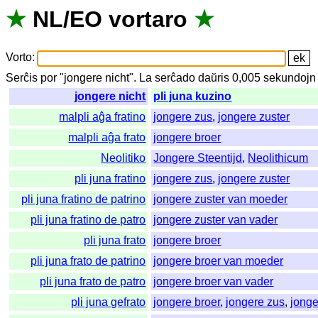
★
NL
/
EO
vortaro
★
Vorto
:
Serĉis
por
"
jongere nicht".
La
serĉado
daŭris
0,005
sekundojn
jongere nicht
pli juna kuzino
malpli aĝa fratino
jongere zus
,
jongere zuster
malpli aĝa frato
jongere broer
Neolitiko
Jongere Steentijd
,
Neolithicum
pli juna fratino
jongere zus
,
jongere zuster
pli juna fratino de patrino
jongere zuster van moeder
pli juna fratino de patro
jongere zuster van vader
pli juna frato
jongere broer
pli juna frato de patrino
jongere broer van moeder
pli juna frato de patro
jongere broer van vader
pli juna gefrato
jongere broer
,
jongere zus
,
jonge