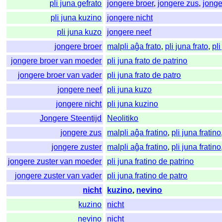
pli juna gefrato
jongere broer
,
jongere zus
,
jonge
pli juna kuzino
jongere nicht
pli juna kuzo
jongere neef
jongere broer
malpli aĝa frato
,
pli juna frato
,
pl
jongere broer van moeder
pli juna frato de patrino
jongere broer van vader
pli juna frato de patro
jongere neef
pli juna kuzo
jongere nicht
pli juna kuzino
Jongere Steentijd
Neolitiko
jongere zus
malpli aĝa fratino
,
pli juna fratino
jongere zuster
malpli aĝa fratino
,
pli juna fratino
jongere zuster van moeder
pli juna fratino de patrino
jongere zuster van vader
pli juna fratino de patro
nicht
kuzino
,
nevino
kuzino
nicht
nevino
nicht