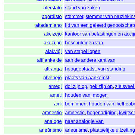
aferstato
stand van zaken
agordisto
stemmer
,
stemmer van muziekin
akademiano
lid van een geleerd genootscha
akcizejo
kantoor van belastingen en acci
akuzi pri
beschuldigen van
alakviĝi
van stapel lopen
aliflanke de
aan de andere kant van
altranga
hooggeplaatst
,
van standing
alvenejo
plaats van aankomst
amegi
dol zijn op
,
gek zijn op
,
zielsvee
ameti
houden van
,
mogen
ami
beminnen
,
houden van
,
liefhebb
amnestio
amnestie
,
begenadiging
,
kwijtsc
analoge
naar analogie van
aneŭrismo
aneurisme
,
plaatselijke uitzetti