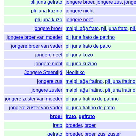
pli juna gefrato
jongere broer
,
jongere zus
,
jonge
pli juna kuzino
jongere nicht
pli juna kuzo
jongere neef
jongere broer
malpli aĝa frato
,
pli juna frato
,
pl
jongere broer van moeder
pli juna frato de patrino
jongere broer van vader
pli juna frato de patro
jongere neef
pli juna kuzo
jongere nicht
pli juna kuzino
Jongere Steentijd
Neolitiko
jongere zus
malpli aĝa fratino
,
pli juna fratino
jongere zuster
malpli aĝa fratino
,
pli juna fratino
jongere zuster van moeder
pli juna fratino de patrino
jongere zuster van vader
pli juna fratino de patro
broer
frato
,
gefrato
frato
broeder
,
broer
gefrato
broeder
,
broer
,
zus
,
zuster