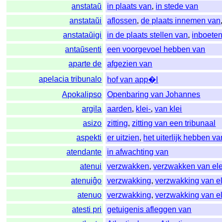
anstataŭ
in plaats van
,
in stede van
anstataŭi
aflossen
,
de plaats innemen van
anstataŭigi
in de plaats stellen van
,
inboete
antaŭsenti
een voorgevoel hebben van
aparte de
afgezien van
apelacia tribunalo
hof van app�l
Apokalipso
Openbaring van Johannes
argila
aarden
,
klei-
,
van klei
asizo
zitting
,
zitting van een tribunaal
aspekti
er uitzien
,
het uiterlijk hebben va
atendante
in afwachting van
atenui
verzwakken
,
verzwakken van ele
atenuiĝo
verzwakking
,
verzwakking van el
atenuo
verzwakking
,
verzwakking van el
atesti pri
getuigenis afleggen van