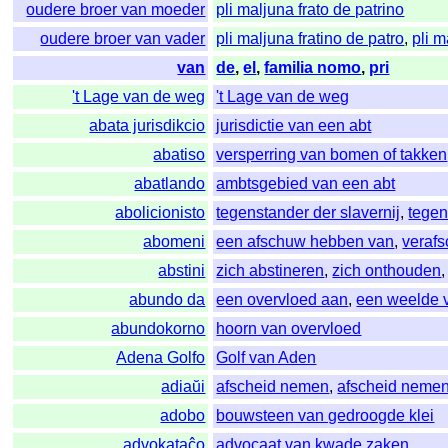
oudere broer van moeder
pli maljuna frato de patrino
oudere broer van vader
pli maljuna fratino de patro
,
pli m
van
de
,
el
,
familia nomo
,
pri
't Lage van de weg
't Lage van de weg
abata jurisdikcio
jurisdictie van een abt
abatiso
versperring van bomen of takken
abatlando
ambtsgebied van een abt
abolicionisto
tegenstander der slavernij
,
tegen
abomeni
een afschuw hebben van
,
veraf
abstini
zich abstineren
,
zich onthouden
abundo da
een overvloed aan
,
een weelde 
abundokorno
hoorn van overvloed
Adena Golfo
Golf van Aden
adiaŭi
afscheid nemen
,
afscheid neme
adobo
bouwsteen van gedroogde klei
advokataĉo
advocaat van kwade zaken