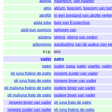
atlanta
Atlantisch
,
van Atlantis
atrio
atrium
,
boezem
,
boezem van het 
atrofiĝi
in een toestand van atrofie verk
aŭda tubo
buis van Eustachius
aŭdi kun surprizo
ophoren van
aŭstera
streng
,
streng van zeden
aŭtorsigno
aanduiding van de auteur van ee
k.t.p.
enz.
vader
patro
patro
ouder
,
papa
,
pater
,
vaartje
,
vader
pli juna fratino de patro
jongere zuster van vader
pli juna frato de patro
jongere broer van vader
pli maljuna fratino de patro
oudere broer van vader
pli maljuna frato de patro
oudere broer van vader
jongere broer van vader
pli juna frato de patro
jongere zuster van vader
pli juna fratino de patro