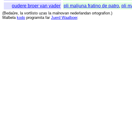
oudere broer van vader
pli maljuna fratino de patro
,
pli m
(
Bedaŭre
,
la
vortlisto
uzas
la
malnovan
nederlandan
ortografion
.)
Malbela
kodo
programita
far
Juerd Waalboer
.