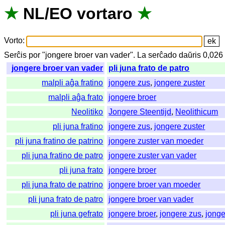
★
NL
/
EO
vortaro
★
Vorto
:
Serĉis
por
"
jongere broer van vader".
La
serĉado
daŭris
0,02
jongere broer van vader
pli juna frato de patro
malpli aĝa fratino
jongere zus
,
jongere zuster
malpli aĝa frato
jongere broer
Neolitiko
Jongere Steentijd
,
Neolithicum
pli juna fratino
jongere zus
,
jongere zuster
pli juna fratino de patrino
jongere zuster van moeder
pli juna fratino de patro
jongere zuster van vader
pli juna frato
jongere broer
pli juna frato de patrino
jongere broer van moeder
pli juna frato de patro
jongere broer van vader
pli juna gefrato
jongere broer
,
jongere zus
,
jonge