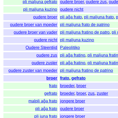
pli maljuna gefrato
oudere broer
,
oudere zus
,
oude
pli maljuna kuzino
oudere nicht
oudere broer
pli aĝa frato
,
pli maljuna frato
,
p
oudere broer van moeder
pli maljuna frato de patrino
oudere broer van vader
pli maljuna fratino de patro
,
pli
oudere nicht
pli maljuna kuzino
Oudere Steentijd
Paleolitiko
oudere zus
pli aĝa fratino
,
pli maljuna frati
oudere zuster
pli aĝa fratino
,
pli maljuna frati
oudere zuster van moeder
pli maljuna fratino de patrino
broer
frato
,
gefrato
frato
broeder
,
broer
gefrato
broeder
,
broer
,
zus
,
zuster
malpli aĝa frato
jongere broer
pli aĝa frato
oudere broer
pli juna frato
jongere broer