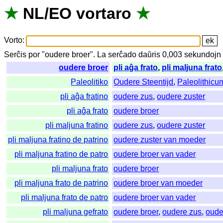
★
NL
/
EO
vortaro
★
Vorto
:
Serĉis
por
"
oudere broer".
La
serĉado
daŭris
0,003
sekundojn
oudere broer
pli aĝa frato
,
pli maljuna frato
Paleolitiko
Oudere Steentijd
,
Paleolithicu
pli aĝa fratino
oudere zus
,
oudere zuster
pli aĝa frato
oudere broer
pli maljuna fratino
oudere zus
,
oudere zuster
pli maljuna fratino de patrino
oudere zuster van moeder
pli maljuna fratino de patro
oudere broer van vader
pli maljuna frato
oudere broer
pli maljuna frato de patrino
oudere broer van moeder
pli maljuna frato de patro
oudere broer van vader
pli maljuna gefrato
oudere broer
,
oudere zus
,
oude