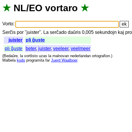
★
NL
/
EO
vortaro
★
Vorto
:
Serĉis
por
"
juister".
La
serĉado
daŭris
0,005
sekundojn
kaj
pro
juister
pli ĝuste
pli ĝuste
beter
,
juister
,
veeleer
,
veelmeer
(
Bedaŭre
,
la
vortlisto
uzas
la
malnovan
nederlandan
ortografion
.)
Malbela
kodo
programita
far
Juerd Waalboer
.