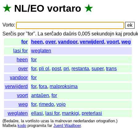
★
NL
/
EO
vortaro
★
Vorto
:
Serĉis
por
"
for".
La
serĉado
daŭris
0,005
sekundojn
kaj
produk
for
heen
,
over
,
vandoor
,
verwijderd
,
voort
,
weg
lasi for
weglaten
heen
for
over
for
,
pli ol
,
post
,
pri
,
restanta
,
super
,
trans
vandoor
for
verwijderd
for
,
fora
,
malproksima
voort
antaŭen
,
for
weg
for
,
rimedo
,
vojo
weglaten
ellasi
,
lasi for
,
mankigi
,
preterlasi
(
Bedaŭre
,
la
vortlisto
uzas
la
malnovan
nederlandan
ortografion
.)
Malbela
kodo
programita
far
Juerd Waalboer
.