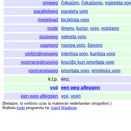
omweg
ĉirkaŭiro
,
ĉirkaŭvojo
,
malrekta voj
parallelweg
paralela vojo
rijwielpad
biciklista vojo
route
itinero
,
kurso
,
vojo
,
vojplano
sluipweg
sekreta vojo
vaarweg
naviga vojo
,
ŝipvojo
verbindingsweg
interliga vojo
,
kunliga vojo
voorrangskruising
kruciĝo kun prioritata vojo
voorrangsweg
prioritata vojo
,
privilegia vojo
k.t.p.
enz.
voji
een weg afleggen
een weg afleggen
voji
,
vojiri
(
Bedaŭre
,
la
vortlisto
uzas
la
malnovan
nederlandan
ortografion
.)
Malbela
kodo
programita
far
Juerd Waalboer
.