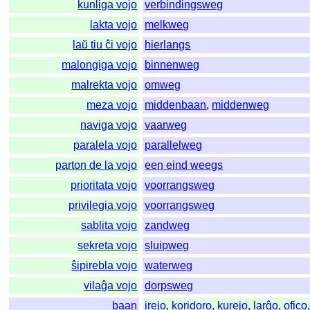
kunliga vojo
verbindingsweg
lakta vojo
melkweg
laŭ tiu ĉi vojo
hierlangs
malongiga vojo
binnenweg
malrekta vojo
omweg
meza vojo
middenbaan
,
middenweg
naviga vojo
vaarweg
paralela vojo
parallelweg
parton de la vojo
een eind weegs
prioritata vojo
voorrangsweg
privilegia vojo
voorrangsweg
sablita vojo
zandweg
sekreta vojo
sluipweg
ŝipirebla vojo
waterweg
vilaĝa vojo
dorpsweg
baan
irejo
,
koridoro
,
kurejo
,
larĝo
,
ofico