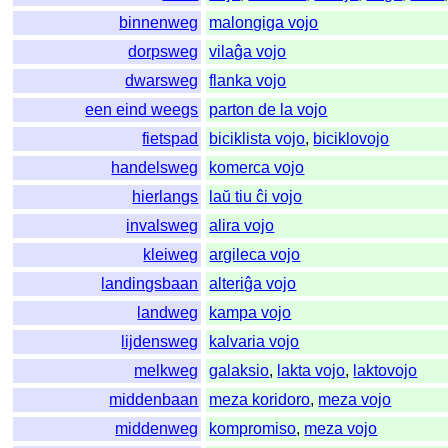
binnenweg
malongiga vojo
dorpsweg
vilaĝa vojo
dwarsweg
flanka vojo
een eind weegs
parton de la vojo
fietspad
biciklista vojo
,
biciklovojo
handelsweg
komerca vojo
hierlangs
laŭ tiu ĉi vojo
invalsweg
alira vojo
kleiweg
argileca vojo
landingsbaan
alteriĝa vojo
landweg
kampa vojo
lijdensweg
kalvaria vojo
melkweg
galaksio
,
lakta vojo
,
laktovojo
middenbaan
meza koridoro
,
meza vojo
middenweg
kompromiso
,
meza vojo