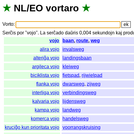
★
NL
/
EO
vortaro
★
Vorto
:
Serĉis
por
"
vojo".
La
serĉado
daŭris
0,004
sekundojn
kaj
prod
vojo
baan
,
route
,
weg
alira vojo
invalsweg
alteriĝa vojo
landingsbaan
argileca vojo
kleiweg
biciklista vojo
fietspad
,
rijwielpad
flanka vojo
dwarsweg
,
zijweg
interliga vojo
verbindingsweg
kalvaria vojo
lijdensweg
kampa vojo
landweg
komerca vojo
handelsweg
kruciĝo kun prioritata vojo
voorrangskruising