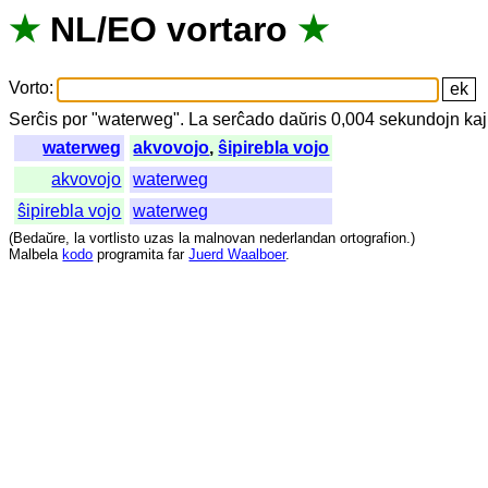
★
NL
/
EO
vortaro
★
Vorto
:
Serĉis
por
"
waterweg".
La
serĉado
daŭris
0,004
sekundojn
kaj
waterweg
akvovojo
,
ŝipirebla vojo
akvovojo
waterweg
ŝipirebla vojo
waterweg
(
Bedaŭre
,
la
vortlisto
uzas
la
malnovan
nederlandan
ortografion
.)
Malbela
kodo
programita
far
Juerd Waalboer
.