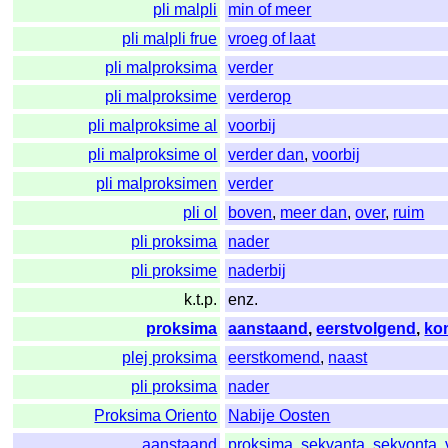
pli malpli
min of meer
pli malpli frue
vroeg of laat
pli malproksima
verder
pli malproksime
verderop
pli malproksime al
voorbij
pli malproksime ol
verder dan
,
voorbij
pli malproksimen
verder
pli ol
boven
,
meer dan
,
over
,
ruim
pli proksima
nader
pli proksime
naderbij
k.t.p.
enz.
proksima
aanstaand
,
eerstvolgend
,
ko
plej proksima
eerstkomend
,
naast
pli proksima
nader
Proksima Oriento
Nabije Oosten
aanstaand
proksima
,
sekvanta
,
sekvonta
,