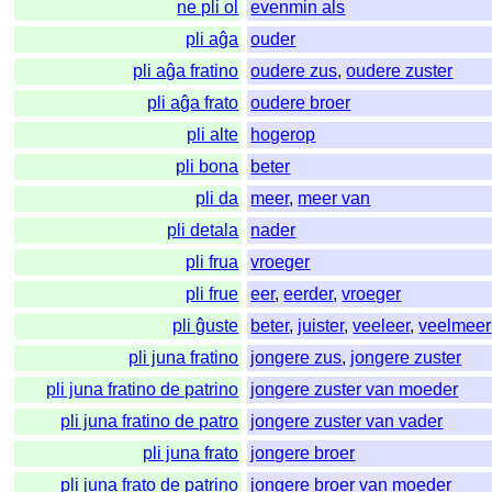
ne pli ol
evenmin als
pli aĝa
ouder
pli aĝa fratino
oudere zus
,
oudere zuster
pli aĝa frato
oudere broer
pli alte
hogerop
pli bona
beter
pli da
meer
,
meer van
pli detala
nader
pli frua
vroeger
pli frue
eer
,
eerder
,
vroeger
pli ĝuste
beter
,
juister
,
veeleer
,
veelmeer
pli juna fratino
jongere zus
,
jongere zuster
pli juna fratino de patrino
jongere zuster van moeder
pli juna fratino de patro
jongere zuster van vader
pli juna frato
jongere broer
pli juna frato de patrino
jongere broer van moeder