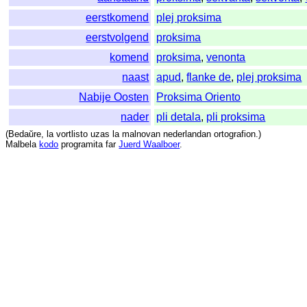
eerstkomend
plej proksima
eerstvolgend
proksima
komend
proksima
,
venonta
naast
apud
,
flanke de
,
plej proksima
Nabije Oosten
Proksima Oriento
nader
pli detala
,
pli proksima
(
Bedaŭre
,
la
vortlisto
uzas
la
malnovan
nederlandan
ortografion
.)
Malbela
kodo
programita
far
Juerd Waalboer
.