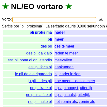
★
NL
/
EO
vortaro
★
Vorto
:
Serĉis
por
"
pli proksima".
La
serĉado
daŭris
0,006
sekundojn
pli proksima
nader
pli
meer
des pli
des te meer
des pli da kialo
reden te meer
esti pli bona ol oni atendis
meevallen
esti pli forta ol
aankunnen
je pli detala rigardado
bij nader inzien
ju pli ... des pli
hoe meer ... des te meer
ne pli kare ol
op zijn hoogst
,
uiterlijk
ne pli malfue ol
op zijn laatst
,
uiterlijk
ne pli multe ol
net zomin als
,
zomin als