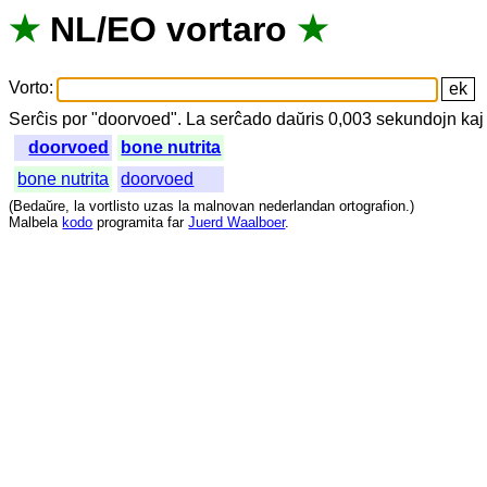
★
NL
/
EO
vortaro
★
Vorto
:
Serĉis
por
"
doorvoed".
La
serĉado
daŭris
0,003
sekundojn
kaj
doorvoed
bone nutrita
bone nutrita
doorvoed
(
Bedaŭre
,
la
vortlisto
uzas
la
malnovan
nederlandan
ortografion
.)
Malbela
kodo
programita
far
Juerd Waalboer
.