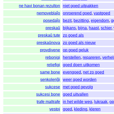
ne havi bonan rezulton
niet goed uitpakken
nemoveblaĵo
onroerend goed
,
vastgoed
posedaĵo
bezit
,
bezitting
,
eigendom
,
g
preskaŭ
bijkans
,
bijna
,
haast
,
schier
,
preskaŭ tute
zo goed als
preskaŭnova
zo goed als nieuw
provdivene
op goed geluk
rebonigi
herstellen
,
repareren
,
verhe
reliefigi
goed doen uitkomen
same bone
evengoed
,
net zo goed
senkoleriĝi
weer goed worden
sukcese
met goed gevolg
sukcesi bone
goed uitvallen
trafe maltrafe
in het wilde weg
,
lukraak
,
op
vestoj
goed
,
kleding
,
kleren