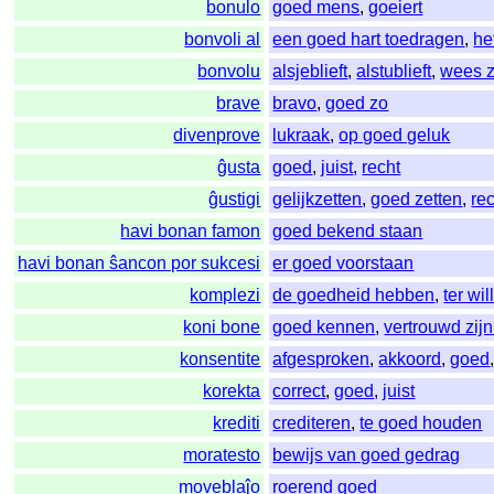
bonulo
goed mens
,
goeiert
bonvoli al
een goed hart toedragen
,
he
bonvolu
alsjeblieft
,
alstublieft
,
wees 
brave
bravo
,
goed zo
divenprove
lukraak
,
op goed geluk
ĝusta
goed
,
juist
,
recht
ĝustigi
gelijkzetten
,
goed zetten
,
re
havi bonan famon
goed bekend staan
havi bonan ŝancon por sukcesi
er goed voorstaan
komplezi
de goedheid hebben
,
ter wil
koni bone
goed kennen
,
vertrouwd zij
konsentite
afgesproken
,
akkoord
,
goed
korekta
correct
,
goed
,
juist
krediti
crediteren
,
te goed houden
moratesto
bewijs van goed gedrag
moveblaĵo
roerend goed