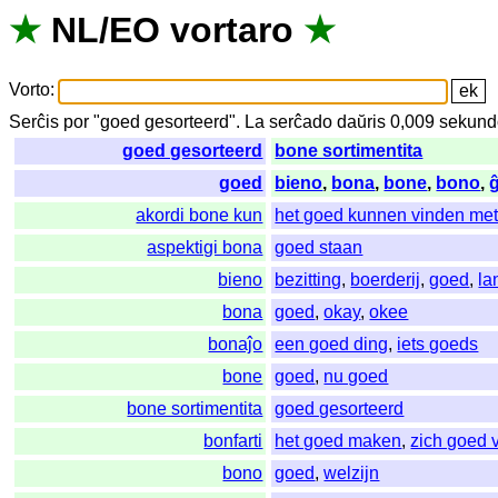
★
NL
/
EO
vortaro
★
Vorto
:
Serĉis
por
"
goed gesorteerd".
La
serĉado
daŭris
0,009
sekund
goed gesorteerd
bone sortimentita
goed
bieno
,
bona
,
bone
,
bono
,
akordi bone kun
het goed kunnen vinden me
aspektigi bona
goed staan
bieno
bezitting
,
boerderij
,
goed
,
la
bona
goed
,
okay
,
okee
bonaĵo
een goed ding
,
iets goeds
bone
goed
,
nu goed
bone sortimentita
goed gesorteerd
bonfarti
het goed maken
,
zich goed 
bono
goed
,
welzijn