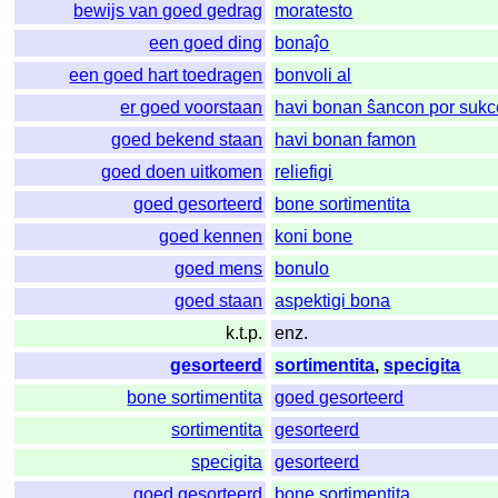
bewijs van goed gedrag
moratesto
een goed ding
bonaĵo
een goed hart toedragen
bonvoli al
er goed voorstaan
havi bonan ŝancon por sukc
goed bekend staan
havi bonan famon
goed doen uitkomen
reliefigi
goed gesorteerd
bone sortimentita
goed kennen
koni bone
goed mens
bonulo
goed staan
aspektigi bona
k.t.p.
enz.
gesorteerd
sortimentita
,
specigita
bone sortimentita
goed gesorteerd
sortimentita
gesorteerd
specigita
gesorteerd
goed gesorteerd
bone sortimentita