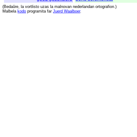
(
Bedaŭre
,
la
vortlisto
uzas
la
malnovan
nederlandan
ortografion
.)
Malbela
kodo
programita
far
Juerd Waalboer
.