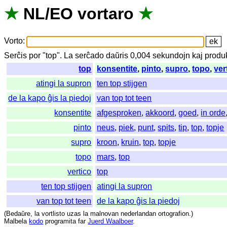
★
NL
/
EO
vortaro
★
Vorto
:
Serĉis
por
"
top".
La
serĉado
daŭris
0,004
sekundojn
kaj
produk
top
konsentite
,
pinto
,
supro
,
topo
,
ver
atingi la supron
ten top stijgen
de la kapo ĝis la piedoj
van top tot teen
konsentite
afgesproken
,
akkoord
,
goed
,
in orde
pinto
neus
,
piek
,
punt
,
spits
,
tip
,
top
,
topje
supro
kroon
,
kruin
,
top
,
topje
topo
mars
,
top
vertico
top
ten top stijgen
atingi la supron
van top tot teen
de la kapo ĝis la piedoj
(
Bedaŭre
,
la
vortlisto
uzas
la
malnovan
nederlandan
ortografion
.)
Malbela
kodo
programita
far
Juerd Waalboer
.