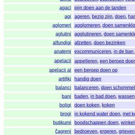
agaci
pijn doen aan de tanden
agi
ageren
,
bezig zijn
,
doen
,
ha
aglomeri
agglomeren
,
doen samenklo
aglutini
agglutineren
,
doen samenkl
alfundigi
afzetten
,
doen bezinken
anatemi
excommuniceren
,
in de ban
apelacii
appelleren
,
een beroep doe
apelacii al
een beroep doen op
artifiki
handig doen
balanci
balanceren
,
doen schomme
bani
baden
,
in bad doen
,
wassen
boligi
doen koken
,
koken
brogi
in kokend water doen
,
met k
butikumi
boodschappen doen
,
winke
ĉagreni
bedroeven
,
ergeren
,
grieven