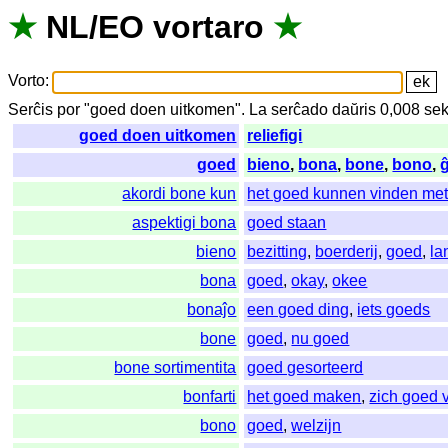
★
NL
/
EO
vortaro
★
Vorto
:
Serĉis
por
"
goed doen uitkomen".
La
serĉado
daŭris
0,008
se
goed doen uitkomen
reliefigi
goed
bieno
,
bona
,
bone
,
bono
,
akordi bone kun
het goed kunnen vinden me
aspektigi bona
goed staan
bieno
bezitting
,
boerderij
,
goed
,
la
bona
goed
,
okay
,
okee
bonaĵo
een goed ding
,
iets goeds
bone
goed
,
nu goed
bone sortimentita
goed gesorteerd
bonfarti
het goed maken
,
zich goed 
bono
goed
,
welzijn