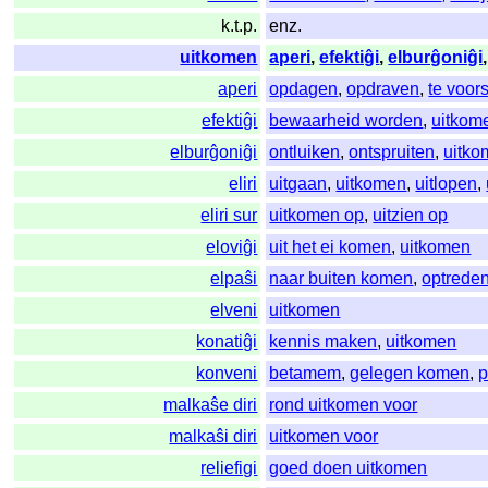
k.t.p.
enz.
uitkomen
aperi
,
efektiĝi
,
elburĝoniĝi
aperi
opdagen
,
opdraven
,
te voor
efektiĝi
bewaarheid worden
,
uitkom
elburĝoniĝi
ontluiken
,
ontspruiten
,
uitk
eliri
uitgaan
,
uitkomen
,
uitlopen
,
eliri sur
uitkomen op
,
uitzien op
eloviĝi
uit het ei komen
,
uitkomen
elpaŝi
naar buiten komen
,
optrede
elveni
uitkomen
konatiĝi
kennis maken
,
uitkomen
konveni
betamem
,
gelegen komen
,
malkaŝe diri
rond uitkomen voor
malkaŝi diri
uitkomen voor
reliefigi
goed doen uitkomen