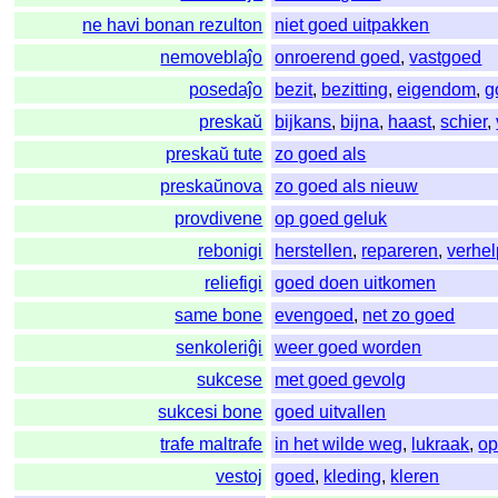
ne havi bonan rezulton
niet goed uitpakken
nemoveblaĵo
onroerend goed
,
vastgoed
posedaĵo
bezit
,
bezitting
,
eigendom
,
g
preskaŭ
bijkans
,
bijna
,
haast
,
schier
,
preskaŭ tute
zo goed als
preskaŭnova
zo goed als nieuw
provdivene
op goed geluk
rebonigi
herstellen
,
repareren
,
verhe
reliefigi
goed doen uitkomen
same bone
evengoed
,
net zo goed
senkoleriĝi
weer goed worden
sukcese
met goed gevolg
sukcesi bone
goed uitvallen
trafe maltrafe
in het wilde weg
,
lukraak
,
op
vestoj
goed
,
kleding
,
kleren