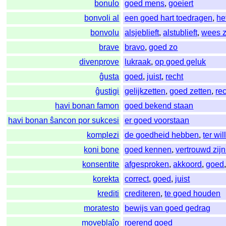
bonulo
goed mens
,
goeiert
bonvoli al
een goed hart toedragen
,
he
bonvolu
alsjeblieft
,
alstublieft
,
wees 
brave
bravo
,
goed zo
divenprove
lukraak
,
op goed geluk
ĝusta
goed
,
juist
,
recht
ĝustigi
gelijkzetten
,
goed zetten
,
re
havi bonan famon
goed bekend staan
havi bonan ŝancon por sukcesi
er goed voorstaan
komplezi
de goedheid hebben
,
ter wil
koni bone
goed kennen
,
vertrouwd zij
konsentite
afgesproken
,
akkoord
,
goed
korekta
correct
,
goed
,
juist
krediti
crediteren
,
te goed houden
moratesto
bewijs van goed gedrag
moveblaĵo
roerend goed