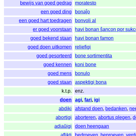
bewijs van goed gedrag
moratesto
een goed ding
bonaĵo
een goed hart toedragen
bonvoli al
er goed voorstaan
havi bonan ŝancon por sukc
goed bekend staan
havi bonan famon
goed doen uitkomen
reliefigi
goed gesorteerd
bone sortimentita
goed kennen
koni bone
goed mens
bonulo
goed staan
aspektigi bona
k.t.p.
enz.
doen
agi
,
fari
,
igi
abdiki
afstand doen
,
bedanken
,
ne
abortigi
aborteren
,
abortus plegen
,
d
adiaŭigi
doen heengaan
aflikti
bedroeven
,
beproeven
,
verd