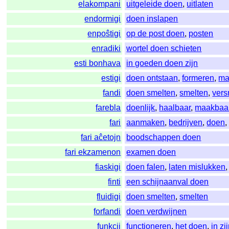
elakompani
uitgeleide doen
,
uitlaten
endormigi
doen inslapen
enpoŝtigi
op de post doen
,
posten
enradiki
wortel doen schieten
esti bonhava
in goeden doen zijn
estigi
doen ontstaan
,
formeren
,
ma
fandi
doen smelten
,
smelten
,
vers
farebla
doenlijk
,
haalbaar
,
maakbaa
fari
aanmaken
,
bedrijven
,
doen
fari aĉetojn
boodschappen doen
fari ekzamenon
examen doen
fiaskigi
doen falen
,
laten mislukken
finti
een schijnaanval doen
fluidigi
doen smelten
,
smelten
forfandi
doen verdwijnen
funkcii
functioneren
,
het doen
,
in z