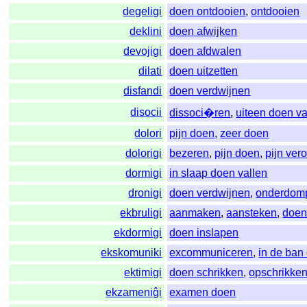
degeligi
doen ontdooien
,
ontdooien
deklini
doen afwijken
devojigi
doen afdwalen
dilati
doen uitzetten
disfandi
doen verdwijnen
disocii
dissoci�ren
,
uiteen doen va
dolori
pijn doen
,
zeer doen
dolorigi
bezeren
,
pijn doen
,
pijn ver
dormigi
in slaap doen vallen
dronigi
doen verdwijnen
,
onderdom
ekbruligi
aanmaken
,
aansteken
,
doen
ekdormigi
doen inslapen
ekskomuniki
excommuniceren
,
in de ban
ektimigi
doen schrikken
,
opschrikke
ekzameniĝi
examen doen