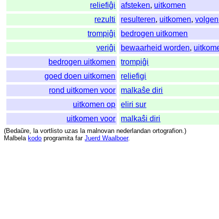
reliefiĝi
afsteken
,
uitkomen
rezulti
resulteren
,
uitkomen
,
volgen
trompiĝi
bedrogen uitkomen
veriĝi
bewaarheid worden
,
uitkom
bedrogen uitkomen
trompiĝi
goed doen uitkomen
reliefigi
rond uitkomen voor
malkaŝe diri
uitkomen op
eliri sur
uitkomen voor
malkaŝi diri
(
Bedaŭre
,
la
vortlisto
uzas
la
malnovan
nederlandan
ortografion
.)
Malbela
kodo
programita
far
Juerd Waalboer
.