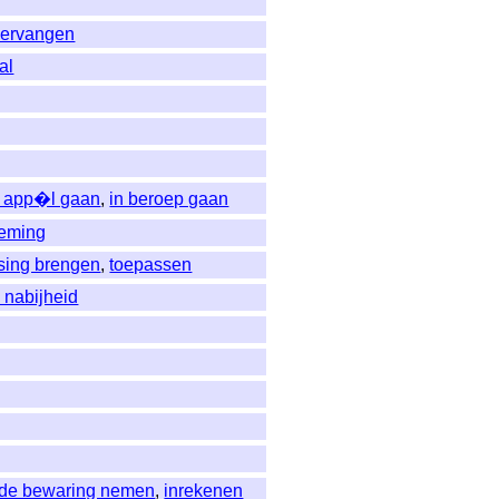
vervangen
al
n app�l gaan
,
in beroep gaan
eming
ssing brengen
,
toepassen
e nabijheid
rde bewaring nemen
,
inrekenen