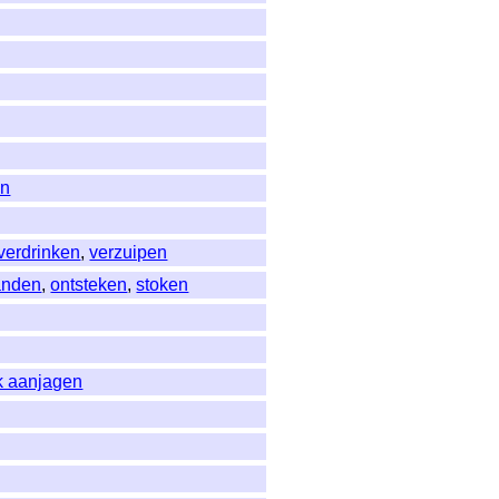
en
verdrinken
,
verzuipen
anden
,
ontsteken
,
stoken
k aanjagen