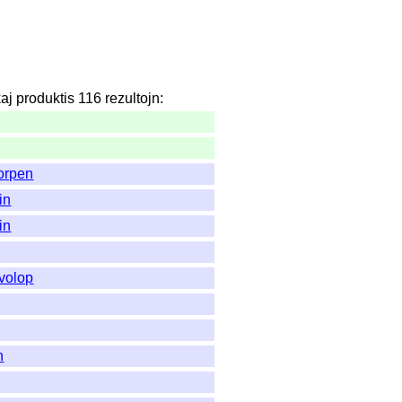
kaj
produktis
116
rezultojn
:
orpen
in
in
volop
n