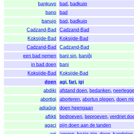
bankuvo
bad
,
badkuip
bano
bad
banujo
bad
,
badkuip
Cadzand-Bad
Cadzand-Bad
Koksijde-Bad
Koksijde-Bad
Cadzand-Bad
Cadzand-Bad
een bad nemen
bani sin
,
baniĝi
in bad doen
bani
Koksijde-Bad
Koksijde-Bad
doen
agi
,
fari
,
igi
abdiki
afstand doen
,
bedanken
,
neerlegg
abortigi
aborteren
,
abortus plegen
,
doen mi
adiaŭigi
doen heengaan
aflikti
bedroeven
,
beproeven
,
verdriet do
agaci
pijn doen aan de tanden
agi
ageren
,
bezig zijn
,
doen
,
handelen