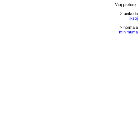
Viaj
preferoj
:
> unikodo
iksoj
> normala
minimuma