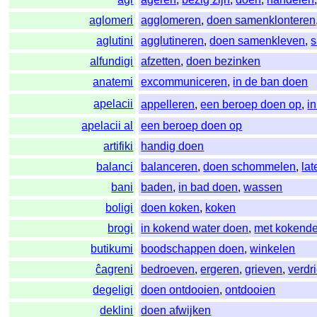
aglomeri
agglomeren
,
doen samenklonteren
aglutini
agglutineren
,
doen samenkleven
,
alfundigi
afzetten
,
doen bezinken
anatemi
excommuniceren
,
in de ban doen
apelacii
appelleren
,
een beroep doen op
,
i
apelacii al
een beroep doen op
artifiki
handig doen
balanci
balanceren
,
doen schommelen
,
la
bani
baden
,
in bad doen
,
wassen
boligi
doen koken
,
koken
brogi
in kokend water doen
,
met kokende
butikumi
boodschappen doen
,
winkelen
ĉagreni
bedroeven
,
ergeren
,
grieven
,
verdr
degeligi
doen ontdooien
,
ontdooien
deklini
doen afwijken