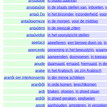
anstataŭe
in plaats daarvan
anstataŭigi
in de plaats stellen van
,
inboeten
,
antaŭ ĉio
in het bijzonder
,
inzonderheid
,
voor
antaŭtagmeze
in de morgen
,
voor de middag
antaŭtimi
in de piepzak zitten
antaŭvidigi
in het vooruitzicht stellen
apelacii
appelleren
,
een beroep doen op
,
i
apercepto
opneming in het bewustzijn
,
waarn
apliki
aanwenden
,
doorvoeren
,
in toepa
apude
daarnaast
,
ernaast
,
hiernaast
,
in d
arabe
in het Arabisch
,
op zijn Arabisch
aranĝi per interkonsento
in der minne schikken
aranĝiĝi
in orde komen
,
terechtkomen
ardi
blaken
,
gloeien
,
in gloed staan
ardiĝi
in gloed geraken
,
opgloeien
aresti
aanhouden
,
arresteren
,
in verzeke