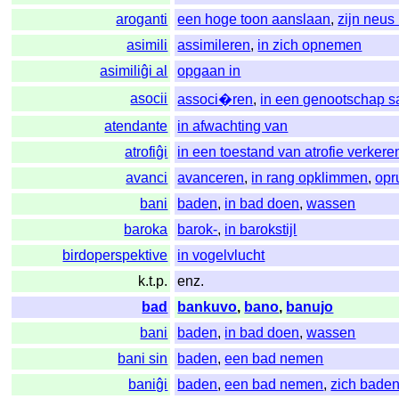
aroganti
een hoge toon aanslaan
,
zijn neus
asimili
assimileren
,
in zich opnemen
asimiliĝi al
opgaan in
asocii
associ�ren
,
in een genootschap 
atendante
in afwachting van
atrofiĝi
in een toestand van atrofie verkere
avanci
avanceren
,
in rang opklimmen
,
opr
bani
baden
,
in bad doen
,
wassen
baroka
barok-
,
in barokstijl
birdoperspektive
in vogelvlucht
k.t.p.
enz.
bad
bankuvo
,
bano
,
banujo
bani
baden
,
in bad doen
,
wassen
bani sin
baden
,
een bad nemen
baniĝi
baden
,
een bad nemen
,
zich bade