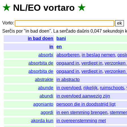
★
NL
/
EO
vortaro
★
Vorto
:
Serĉis
por
"
in bad doen".
La
serĉado
daŭris
0,047
sekundojn
in bad doen
bani
in
en
absorbi
absorberen
,
in beslag nemen
,
opsl
absorbita de
opgaand in
,
verdiept in
,
verzonken 
absorbita de
opgaand in
,
verdiept in
,
verzonken 
abstrakte
in abstracto
abunde
in overvloed
,
rijkelijk
,
ruimschoots
,
abundi
in overvloed aanwezig zijn
agonianto
persoon die in doodsstrijd ligt
agordi
in een stemming brengen
,
stemme
akorda kun
in overeenstemming met