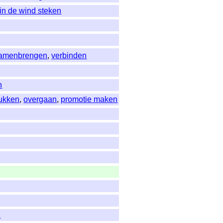
 in de wind steken
samenbrengen
,
verbinden
n
ukken
,
overgaan
,
promotie maken
n