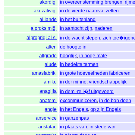
akordigi
in overeenstemming brengen
,
rijm
akuzativigi
in de vierde naamval zetten
alilande
in het buitenland
alproksimiĝi
in aantocht zijn
,
naderen
alproprigi al si
in de wacht slepen
,
zich toe�igen
alten
de hoogte in
altgrade
hooglijk
,
in hoge mate
alude
in bedekte termen
amasfabriki
in grote hoeveelheden fabriceren
amike
in der minne
,
vriendschappelijk
anaglifa
in demi-reli�f uitgevoerd
anatemi
excommuniceren
,
in de ban doen
angle
in het Engels
,
op zijn Engels
anservice
in ganzenpas
anstataŭ
in plaats van
,
in stede van