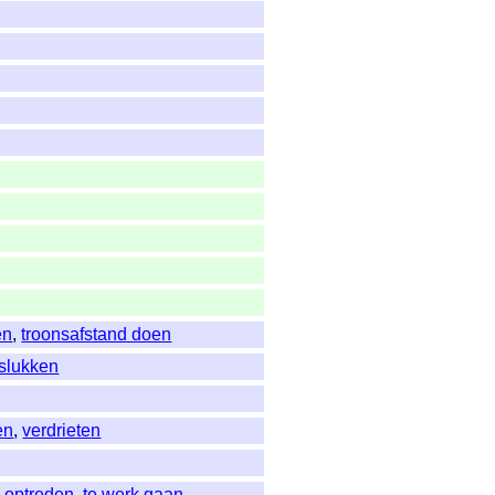
en
,
troonsafstand doen
slukken
en
,
verdrieten
,
optreden
,
te werk gaan