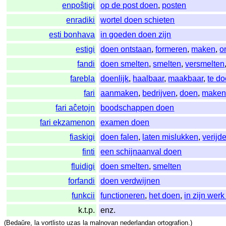
enpoŝtigi
op de post doen
,
posten
enradiki
wortel doen schieten
esti bonhava
in goeden doen zijn
estigi
doen ontstaan
,
formeren
,
maken
,
o
fandi
doen smelten
,
smelten
,
versmelten
farebla
doenlijk
,
haalbaar
,
maakbaar
,
te d
fari
aanmaken
,
bedrijven
,
doen
,
make
fari aĉetojn
boodschappen doen
fari ekzamenon
examen doen
fiaskigi
doen falen
,
laten mislukken
,
verijd
finti
een schijnaanval doen
fluidigi
doen smelten
,
smelten
forfandi
doen verdwijnen
funkcii
functioneren
,
het doen
,
in zijn wer
k.t.p.
enz.
(
Bedaŭre
,
la
vortlisto
uzas
la
malnovan
nederlandan
ortografion
.)