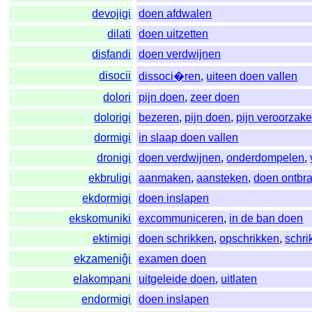
devojigi
doen afdwalen
dilati
doen uitzetten
disfandi
doen verdwijnen
disocii
dissoci�ren
,
uiteen doen vallen
dolori
pijn doen
,
zeer doen
dolorigi
bezeren
,
pijn doen
,
pijn veroorzak
dormigi
in slaap doen vallen
dronigi
doen verdwijnen
,
onderdompelen
,
ekbruligi
aanmaken
,
aansteken
,
doen ontbr
ekdormigi
doen inslapen
ekskomuniki
excommuniceren
,
in de ban doen
ektimigi
doen schrikken
,
opschrikken
,
schri
ekzameniĝi
examen doen
elakompani
uitgeleide doen
,
uitlaten
endormigi
doen inslapen