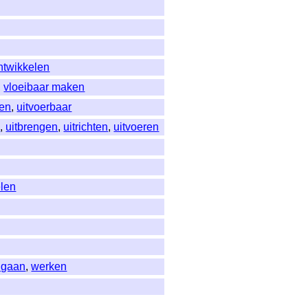
ntwikkelen
,
vloeibaar maken
oen
,
uitvoerbaar
n
,
uitbrengen
,
uitrichten
,
uitvoeren
elen
k gaan
,
werken