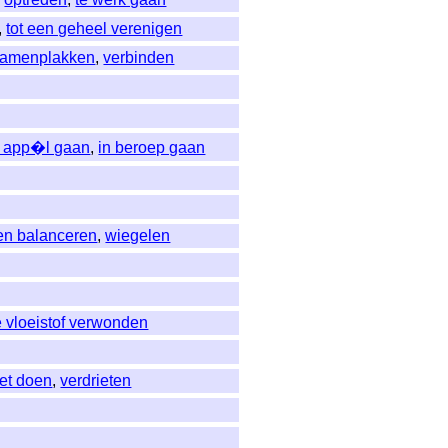
,
tot een geheel verenigen
samenplakken
,
verbinden
n app�l gaan
,
in beroep gaan
ten balanceren
,
wiegelen
 vloeistof verwonden
iet doen
,
verdrieten