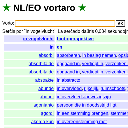
★
NL
/
EO
vortaro
★
Vorto
:
Serĉis
por
"
in vogelvlucht".
La
serĉado
daŭris
0,034
sekundoj
in vogelvlucht
birdoperspektive
in
en
absorbi
absorberen
,
in beslag nemen
,
opsl
absorbita de
opgaand in
,
verdiept in
,
verzonken 
absorbita de
opgaand in
,
verdiept in
,
verzonken 
abstrakte
in abstracto
abunde
in overvloed
,
rijkelijk
,
ruimschoots
,
abundi
in overvloed aanwezig zijn
agonianto
persoon die in doodsstrijd ligt
agordi
in een stemming brengen
,
stemme
akorda kun
in overeenstemming met