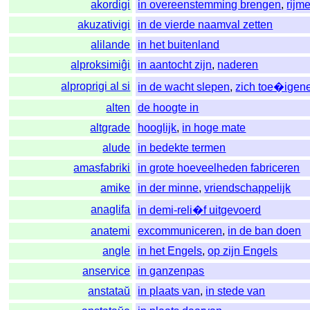
akordigi
in overeenstemming brengen
,
rijm
akuzativigi
in de vierde naamval zetten
alilande
in het buitenland
alproksimiĝi
in aantocht zijn
,
naderen
alproprigi al si
in de wacht slepen
,
zich toe�igen
alten
de hoogte in
altgrade
hooglijk
,
in hoge mate
alude
in bedekte termen
amasfabriki
in grote hoeveelheden fabriceren
amike
in der minne
,
vriendschappelijk
anaglifa
in demi-reli�f uitgevoerd
anatemi
excommuniceren
,
in de ban doen
angle
in het Engels
,
op zijn Engels
anservice
in ganzenpas
anstataŭ
in plaats van
,
in stede van