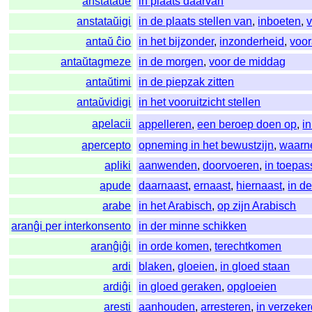
anstataŭe
in plaats daarvan
anstataŭigi
in de plaats stellen van
,
inboeten
,
antaŭ ĉio
in het bijzonder
,
inzonderheid
,
voor
antaŭtagmeze
in de morgen
,
voor de middag
antaŭtimi
in de piepzak zitten
antaŭvidigi
in het vooruitzicht stellen
apelacii
appelleren
,
een beroep doen op
,
i
apercepto
opneming in het bewustzijn
,
waarn
apliki
aanwenden
,
doorvoeren
,
in toepa
apude
daarnaast
,
ernaast
,
hiernaast
,
in d
arabe
in het Arabisch
,
op zijn Arabisch
aranĝi per interkonsento
in der minne schikken
aranĝiĝi
in orde komen
,
terechtkomen
ardi
blaken
,
gloeien
,
in gloed staan
ardiĝi
in gloed geraken
,
opgloeien
aresti
aanhouden
,
arresteren
,
in verzeke