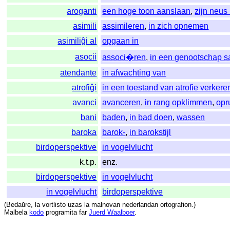
aroganti
een hoge toon aanslaan
,
zijn neus
asimili
assimileren
,
in zich opnemen
asimiliĝi al
opgaan in
asocii
associ�ren
,
in een genootschap 
atendante
in afwachting van
atrofiĝi
in een toestand van atrofie verkere
avanci
avanceren
,
in rang opklimmen
,
opr
bani
baden
,
in bad doen
,
wassen
baroka
barok-
,
in barokstijl
birdoperspektive
in vogelvlucht
k.t.p.
enz.
birdoperspektive
in vogelvlucht
in vogelvlucht
birdoperspektive
(
Bedaŭre
,
la
vortlisto
uzas
la
malnovan
nederlandan
ortografion
.)
Malbela
kodo
programita
far
Juerd Waalboer
.