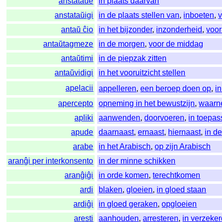
anstataŭe
in plaats daarvan
anstataŭigi
in de plaats stellen van
,
inboeten
,
antaŭ ĉio
in het bijzonder
,
inzonderheid
,
voor
antaŭtagmeze
in de morgen
,
voor de middag
antaŭtimi
in de piepzak zitten
antaŭvidigi
in het vooruitzicht stellen
apelacii
appelleren
,
een beroep doen op
,
i
apercepto
opneming in het bewustzijn
,
waarn
apliki
aanwenden
,
doorvoeren
,
in toepa
apude
daarnaast
,
ernaast
,
hiernaast
,
in d
arabe
in het Arabisch
,
op zijn Arabisch
aranĝi per interkonsento
in der minne schikken
aranĝiĝi
in orde komen
,
terechtkomen
ardi
blaken
,
gloeien
,
in gloed staan
ardiĝi
in gloed geraken
,
opgloeien
aresti
aanhouden
,
arresteren
,
in verzeke