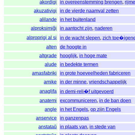
akordigi
in overeenstemming brengen
,
rijm
akuzativigi
in de vierde naamval zetten
alilande
in het buitenland
alproksimiĝi
in aantocht zijn
,
naderen
alproprigi al si
in de wacht slepen
,
zich toe�igen
alten
de hoogte in
altgrade
hooglijk
,
in hoge mate
alude
in bedekte termen
amasfabriki
in grote hoeveelheden fabriceren
amike
in der minne
,
vriendschappelijk
anaglifa
in demi-reli�f uitgevoerd
anatemi
excommuniceren
,
in de ban doen
angle
in het Engels
,
op zijn Engels
anservice
in ganzenpas
anstataŭ
in plaats van
,
in stede van