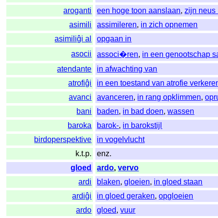
aroganti
een hoge toon aanslaan
,
zijn neus
asimili
assimileren
,
in zich opnemen
asimiliĝi al
opgaan in
asocii
associ�ren
,
in een genootschap 
atendante
in afwachting van
atrofiĝi
in een toestand van atrofie verkere
avanci
avanceren
,
in rang opklimmen
,
opr
bani
baden
,
in bad doen
,
wassen
baroka
barok-
,
in barokstijl
birdoperspektive
in vogelvlucht
k.t.p.
enz.
gloed
ardo
,
vervo
ardi
blaken
,
gloeien
,
in gloed staan
ardiĝi
in gloed geraken
,
opgloeien
ardo
gloed
,
vuur