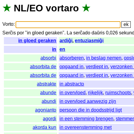
★
NL
/
EO
vortaro
★
Vorto
:
Serĉis
por
"
in gloed geraken".
La
serĉado
daŭris
0,026
sekund
in gloed geraken
ardiĝi
,
entuziasmiĝi
in
en
absorbi
absorberen
,
in beslag nemen
,
opsl
absorbita de
opgaand in
,
verdiept in
,
verzonken 
absorbita de
opgaand in
,
verdiept in
,
verzonken 
abstrakte
in abstracto
abunde
in overvloed
,
rijkelijk
,
ruimschoots
,
abundi
in overvloed aanwezig zijn
agonianto
persoon die in doodsstrijd ligt
agordi
in een stemming brengen
,
stemme
akorda kun
in overeenstemming met