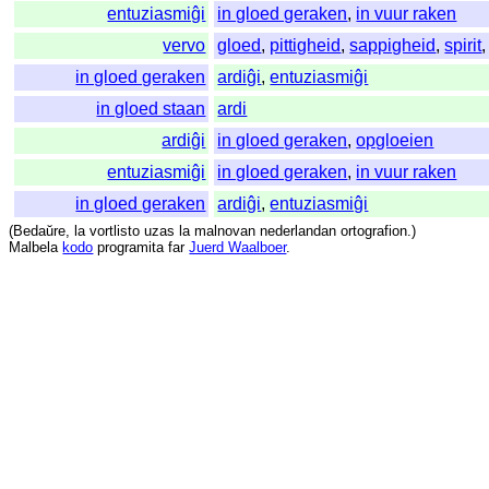
entuziasmiĝi
in gloed geraken
,
in vuur raken
vervo
gloed
,
pittigheid
,
sappigheid
,
spirit
in gloed geraken
ardiĝi
,
entuziasmiĝi
in gloed staan
ardi
ardiĝi
in gloed geraken
,
opgloeien
entuziasmiĝi
in gloed geraken
,
in vuur raken
in gloed geraken
ardiĝi
,
entuziasmiĝi
(
Bedaŭre
,
la
vortlisto
uzas
la
malnovan
nederlandan
ortografion
.)
Malbela
kodo
programita
far
Juerd Waalboer
.