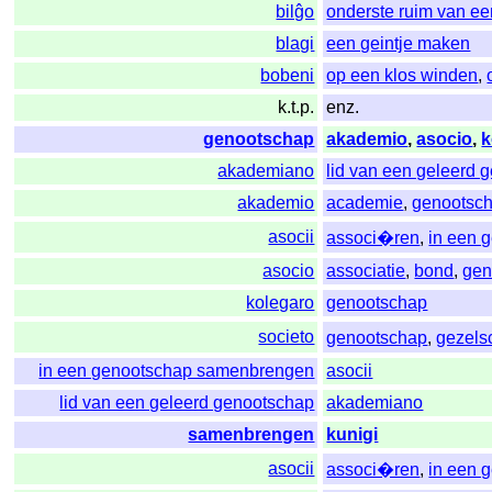
bilĝo
onderste ruim van ee
blagi
een geintje maken
bobeni
op een klos winden
,
k.t.p.
enz.
genootschap
akademio
,
asocio
,
k
akademiano
lid van een geleerd 
akademio
academie
,
genootsc
asocii
associ�ren
,
in een 
asocio
associatie
,
bond
,
gen
kolegaro
genootschap
societo
genootschap
,
gezels
in een genootschap samenbrengen
asocii
lid van een geleerd genootschap
akademiano
samenbrengen
kunigi
asocii
associ�ren
,
in een 