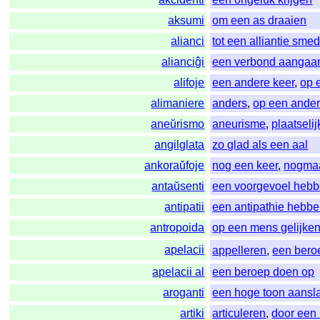
aksumi
om een as draaien
alianci
tot een alliantie sme
alianciĝi
een verbond aangaa
alifoje
een andere keer
,
op 
alimaniere
anders
,
op een ande
aneŭrismo
aneurisme
,
plaatseli
angilglata
zo glad als een aal
ankoraŭfoje
nog een keer
,
nogma
antaŭsenti
een voorgevoel hebb
antipatii
een antipathie hebbe
antropoida
op een mens gelijke
apelacii
appelleren
,
een bero
apelacii al
een beroep doen op
aroganti
een hoge toon aansl
artiki
articuleren
,
door een