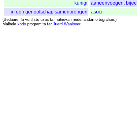
kunigi
aaneenvoegen
,
bije
in een genootschap samenbrengen
asocii
(
Bedaŭre
,
la
vortlisto
uzas
la
malnovan
nederlandan
ortografion
.)
Malbela
kodo
programita
far
Juerd Waalboer
.