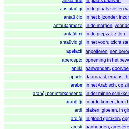
anstataŭe
in plaats daarvan
anstataŭigi
in de plaats stellen v
antaŭ ĉio
in het bijzonder
,
inzo
antaŭtagmeze
in de morgen
,
voor d
antaŭtimi
in de piepzak zitten
antaŭvidigi
in het vooruitzicht ste
apelacii
appelleren
,
een bero
apercepto
opneming in het bewu
apliki
aanwenden
,
doorvoe
apude
daarnaast
,
ernaast
,
h
arabe
in het Arabisch
,
op zi
aranĝi per interkonsento
in der minne schikke
aranĝiĝi
in orde komen
,
terec
ardi
blaken
,
gloeien
,
in g
ardiĝi
in gloed geraken
,
op
aresti
aanhouden
,
arrester