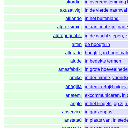
akordigi
in overeenstemming
akuzativigi
in de vierde naamval
alilande
in het buitenland
alproksimiĝi
in aantocht zijn
,
nade
alproprigi al si
in de wacht slepen
,
z
alten
de hoogte in
altgrade
hooglijk
,
in hoge mat
alude
in bedekte termen
amasfabriki
in grote hoeveelhede
amike
in der minne
,
vriends
anaglifa
in demi-reli�f uitgev
anatemi
excommuniceren
,
in
angle
in het Engels
,
op zij
anservice
in ganzenpas
anstataŭ
in plaats van
,
in sted