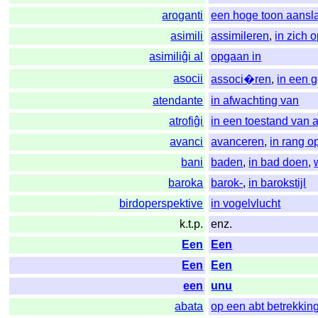
aroganti
een hoge toon aansl
asimili
assimileren
,
in zich
asimiliĝi al
opgaan in
asocii
associ�ren
,
in een 
atendante
in afwachting van
atrofiĝi
in een toestand van a
avanci
avanceren
,
in rang 
bani
baden
,
in bad doen
,
baroka
barok-
,
in barokstijl
birdoperspektive
in vogelvlucht
k.t.p.
enz.
Een
Een
Een
Een
een
unu
abata
op een abt betrekki