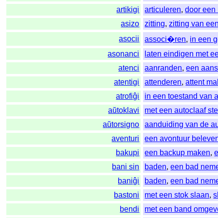
artikigi
articuleren
,
door een
asizo
zitting
,
zitting van ee
asocii
associ�ren
,
in een 
asonanci
laten eindigen met ee
atenci
aanranden
,
een aans
atentigi
attenderen
,
attent m
atrofiĝi
in een toestand van a
aŭtoklavi
met een autoclaaf ste
aŭtorsigno
aanduiding van de au
aventuri
een avontuur beleve
bakupi
een backup maken
,
bani sin
baden
,
een bad nem
baniĝi
baden
,
een bad nem
bastoni
met een stok slaan
,
s
bendi
met een band omgev