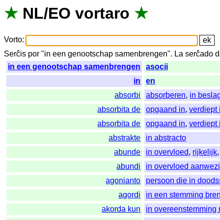
★
NL
/
EO
vortaro
★
Vorto
:
Serĉis
por
"
in een genootschap samenbrengen".
La
serĉado
d
in een genootschap samenbrengen
asocii
in
en
absorbi
absorberen
,
in besl
absorbita de
opgaand in
,
verdiept 
absorbita de
opgaand in
,
verdiept 
abstrakte
in abstracto
abunde
in overvloed
,
rijkelijk
abundi
in overvloed aanwezi
agonianto
persoon die in doodsst
agordi
in een stemming bre
akorda kun
in overeenstemming 