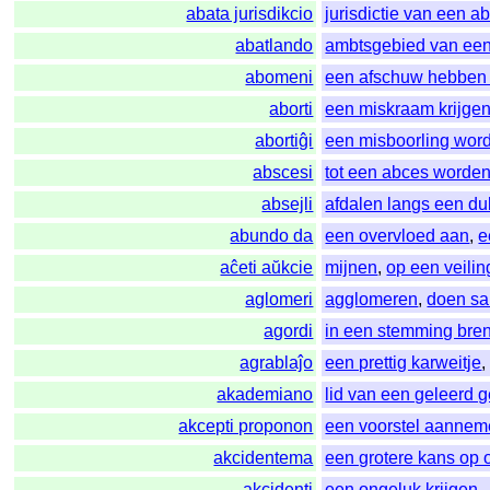
abata jurisdikcio
jurisdictie van een ab
abatlando
ambtsgebied van een
abomeni
een afschuw hebben
aborti
een miskraam krijge
abortiĝi
een misboorling wor
abscesi
tot een abces worde
absejli
afdalen langs een d
abundo da
een overvloed aan
,
e
aĉeti aŭkcie
mijnen
,
op een veili
aglomeri
agglomeren
,
doen sa
agordi
in een stemming bre
agrablaĵo
een prettig karweitje
akademiano
lid van een geleerd 
akcepti proponon
een voorstel aanne
akcidentema
een grotere kans op
akcidenti
een ongeluk krijgen