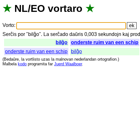
★
NL
/
EO
vortaro
★
Vorto
:
Serĉis
por
"
bilĝo".
La
serĉado
daŭris
0,003
sekundojn
kaj
prod
bilĝo
onderste ruim van een schip
onderste ruim van een schip
bilĝo
(
Bedaŭre
,
la
vortlisto
uzas
la
malnovan
nederlandan
ortografion
.)
Malbela
kodo
programita
far
Juerd Waalboer
.