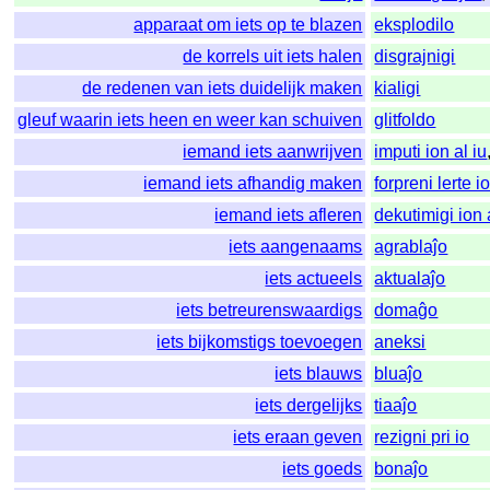
apparaat om iets op te blazen
eksplodilo
de korrels uit iets halen
disgrajnigi
de redenen van iets duidelijk maken
kialigi
gleuf waarin iets heen en weer kan schuiven
glitfoldo
iemand iets aanwrijven
imputi ion al iu
iemand iets afhandig maken
forpreni lerte i
iemand iets afleren
dekutimigi ion 
iets aangenaams
agrablaĵo
iets actueels
aktualaĵo
iets betreurenswaardigs
domaĝo
iets bijkomstigs toevoegen
aneksi
iets blauws
bluaĵo
iets dergelijks
tiaaĵo
iets eraan geven
rezigni pri io
iets goeds
bonaĵo