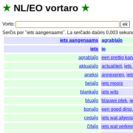
★
NL
/
EO
vortaro
★
Vorto
:
Serĉis
por
"
iets aangenaams".
La
serĉado
daŭris
0,003
sekun
iets aangenaams
agrablaĵo
iets
io
agrablaĵo
een prettig kar
aktualaĵo
actualiteit
,
iets
aneksi
annexeren
,
ie
belaĵo
iets moois
blankaĵo
iets wits
bluaĵo
blauwe plek
,
i
bonaĵo
een goed ding
cedaĵo
iets wat afgest
ĉifaĵo
iets wat verkre