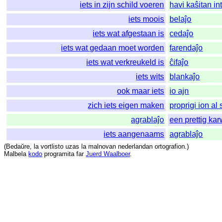
iets in zijn schild voeren
havi kaŝitan i
iets moois
belaĵo
iets wat afgestaan is
cedaĵo
iets wat gedaan moet worden
farendaĵo
iets wat verkreukeld is
ĉifaĵo
iets wits
blankaĵo
ook maar iets
io ajn
zich iets eigen maken
proprigi ion al 
agrablaĵo
een prettig kar
iets aangenaams
agrablaĵo
(
Bedaŭre
,
la
vortlisto
uzas
la
malnovan
nederlandan
ortografion
.)
Malbela
kodo
programita
far
Juerd Waalboer
.