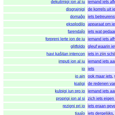
dekutimigi ion al iu
iemand iets af
disgrajnigi
de korrels uit i
domaĝo
iets betreuren
eksplodilo
apparaat om ie
farendaĵo
iets wat geda
forpreni lerte ion de iu
iemand iets a
glitfoldo
gleuf waarin i
havi kaŝitan intencon
iets in zijn sch
imputi ion al iu
iemand iets aa
io
iets
io ajn
ook maar iets
,
kialigi
de redenen van
kulpigi iun pro io
iemand iets aa
proprigi ion al si
zich iets eige
rezigni pri io
iets eraan gev
tiaaĵo
iets dergelijks