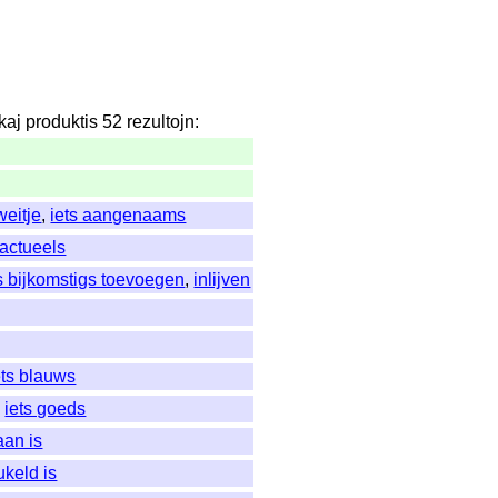
kaj
produktis
52
rezultojn
:
weitje
,
iets aangenaams
 actueels
ts bijkomstigs toevoegen
,
inlijven
ets blauws
,
iets goeds
aan is
ukeld is