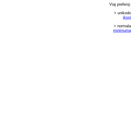
Viaj
preferoj
:
> unikodo
iksoj
> normala
minimuma