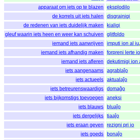
apparaat om iets op te blazen
eksplodilo
de korrels uit iets halen
disgrajnigi
de redenen van iets duidelijk maken
kialigi
gleuf waarin iets heen en weer kan schuiven
glitfoldo
iemand iets aanwrijven
imputi ion al iu
iemand iets afhandig maken
forpreni lerte i
iemand iets afleren
dekutimigi ion 
iets aangenaams
agrablaĵo
iets actueels
aktualaĵo
iets betreurenswaardigs
domaĝo
iets bijkomstigs toevoegen
aneksi
iets blauws
bluaĵo
iets dergelijks
tiaaĵo
iets eraan geven
rezigni pri io
iets goeds
bonaĵo