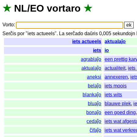
★
NL
/
EO
vortaro
★
Vorto
:
Serĉis
por
"
iets actueels".
La
serĉado
daŭris
0,005
sekundojn
iets actueels
aktualaĵo
iets
io
agrablaĵo
een prettig kar
aktualaĵo
actualiteit
,
iets
aneksi
annexeren
,
ie
belaĵo
iets moois
blankaĵo
iets wits
bluaĵo
blauwe plek
,
i
bonaĵo
een goed ding
cedaĵo
iets wat afgest
ĉifaĵo
iets wat verkre