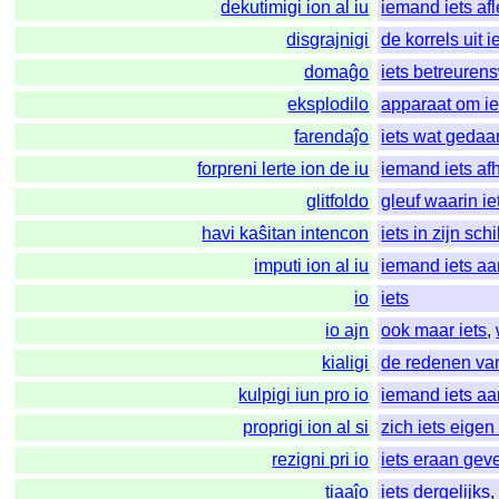
dekutimigi ion al iu
iemand iets af
disgrajnigi
de korrels uit i
domaĝo
iets betreuren
eksplodilo
apparaat om ie
farendaĵo
iets wat geda
forpreni lerte ion de iu
iemand iets a
glitfoldo
gleuf waarin i
havi kaŝitan intencon
iets in zijn sch
imputi ion al iu
iemand iets aa
io
iets
io ajn
ook maar iets
,
kialigi
de redenen van
kulpigi iun pro io
iemand iets aa
proprigi ion al si
zich iets eige
rezigni pri io
iets eraan gev
tiaaĵo
iets dergelijks