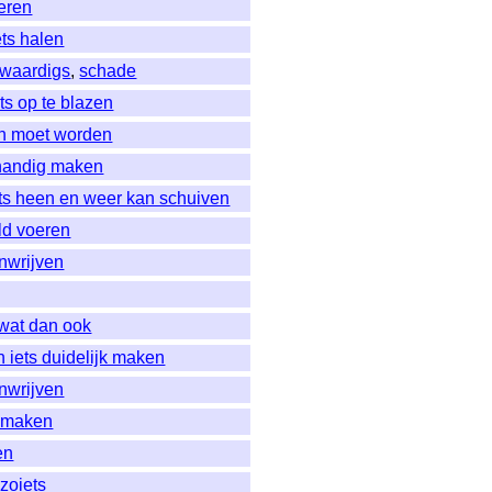
leren
ets halen
swaardigs
,
schade
ts op te blazen
an moet worden
fhandig maken
ets heen en weer kan schuiven
ild voeren
nwrijven
wat dan ook
 iets duidelijk maken
nwrijven
n maken
en
,
zoiets