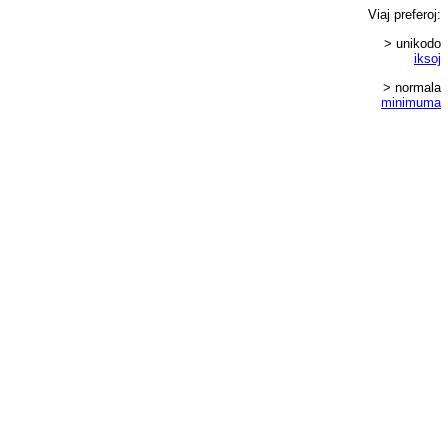
Viaj
preferoj
:
> unikodo
iksoj
> normala
minimuma