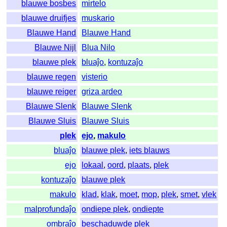
blauwe bosbes
mirtelo
blauwe druifjes
muskario
Blauwe Hand
Blauwe Hand
Blauwe Nijl
Blua Nilo
blauwe plek
bluaĵo
,
kontuzaĵo
blauwe regen
visterio
blauwe reiger
griza ardeo
Blauwe Slenk
Blauwe Slenk
Blauwe Sluis
Blauwe Sluis
plek
ejo
,
makulo
bluaĵo
blauwe plek
,
iets blauws
ejo
lokaal
,
oord
,
plaats
,
plek
kontuzaĵo
blauwe plek
makulo
klad
,
klak
,
moet
,
mop
,
plek
,
smet
,
vlek
malprofundaĵo
ondiepe plek
,
ondiepte
ombraĵo
beschaduwde plek