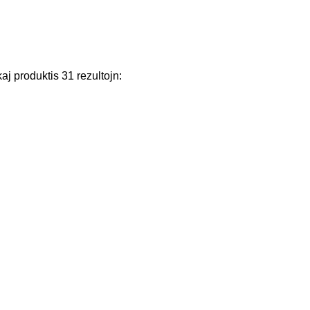
kaj
produktis
31
rezultojn
: