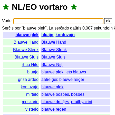
★
NL
/
EO
vortaro
★
Vorto
:
Serĉis
por
"
blauwe plek".
La
serĉado
daŭris
0,007
sekundojn
blauwe plek
bluaĵo
,
kontuzaĵo
Blauwe Hand
Blauwe Hand
Blauwe Slenk
Blauwe Slenk
Blauwe Sluis
Blauwe Sluis
Blua Nilo
Blauwe Nijl
bluaĵo
blauwe plek
,
iets blauws
griza ardeo
aalreiger
,
blauwe reiger
kontuzaĵo
blauwe plek
mirtelo
blauwe bosbes
,
bosbes
muskario
blauwe druifjes
,
druifhyacint
visterio
blauwe regen